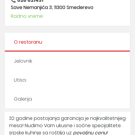
026 621431
Save Nemanjića 3; 11300 Smederevo
Radno vreme:
O restoranu
Jelovnik
Utisci
Galerija
32 godine postojanja garancija je najkvalitetnijeg
mesa! Nudimo Vam ukusne i sočne specijalitete
srpske kuhinje sa roštilja uz
povoljnu cenu
!