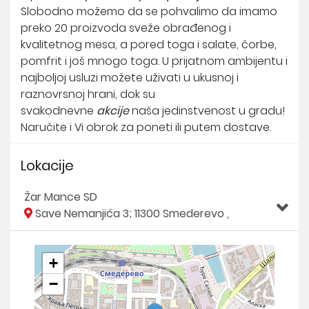
Slobodno možemo da se pohvalimo da imamo
preko 20 proizvoda sveže obrađenog i
kvalitetnog mesa, a pored toga i salate, čorbe,
pomfrit i još mnogo toga. U prijatnom ambijentu i
najboljoj usluzi možete uživati u ukusnoj i
raznovrsnoj hrani, dok su
svakodnevne
akcije
naša jedinstvenost u gradu!
Naručite i Vi obrok za poneti ili putem dostave.
Lokacije
Žar Mance SD
Save Nemanjića 3; 11300 Smederevo ,
+
−