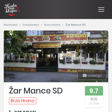
Naslovna
Smederevo
Brza Hrana
Žar Mance SD
Galerija
Žar Mance SD
9.7
820
Brza Hrana
OCENA