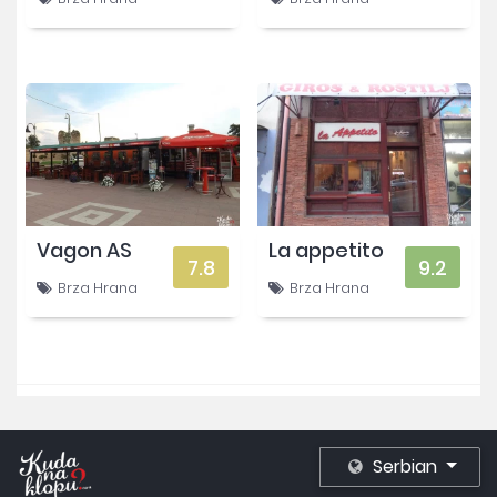
Vagon AS
La appetito
7.8
9.2
Brza Hrana
Brza Hrana
Serbian