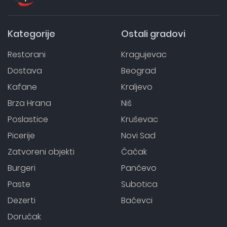
Kategorije
Ostali gradovi
Restorani
Kragujevac
Dostava
Beograd
Kafane
Kraljevo
Brza Hrana
Niš
Poslastice
Kruševac
Picerije
Novi Sad
Zatvoreni objekti
Čačak
Burgeri
Pančevo
Paste
Subotica
Dezerti
Bačevci
Doručak