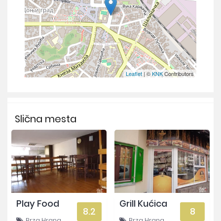
Leaflet
| ©
KNK
Contributors
Slična mesta
Play Food
Grill Kućica
8.2
8
Brza Hrana
Brza Hrana