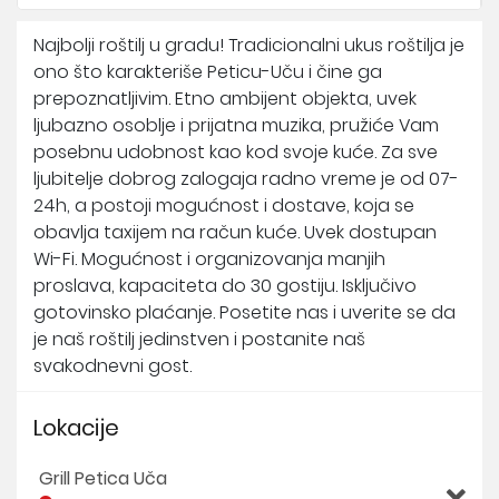
Najbolji roštilj u gradu! Tradicionalni ukus roštilja je
ono što karakteriše Peticu-Uču i čine ga
prepoznatljivim. Etno ambijent objekta, uvek
ljubazno osoblje i prijatna muzika, pružiće Vam
posebnu udobnost kao kod svoje kuće. Za sve
ljubitelje dobrog zalogaja radno vreme je od 07-
24h, a postoji mogućnost i dostave, koja se
obavlja taxijem na račun kuće. Uvek dostupan
Wi-Fi. Mogućnost i organizovanja manjih
proslava, kapaciteta do 30 gostiju. Isključivo
gotovinsko plaćanje. Posetite nas i uverite se da
je naš roštilj jedinstven i postanite naš
svakodnevni gost.
Lokacije
Grill Petica Uča