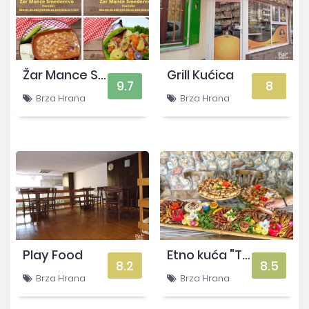
Žar Mance SD
Grill Kućica
9.7
8
Brza Hrana
Brza Hrana
Play Food
Etno kuća "Točak"
8.2
8.5
Brza Hrana
Brza Hrana