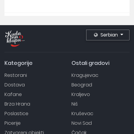
Serbian
Kategorije
Ostali gradovi
Restorani
Kragujevac
Dostava
Beograd
Kafane
Kraljevo
Brza Hrana
Niš
Poslastice
Kruševac
Picerije
Novi Sad
Zatvoreni objekti
Čačak