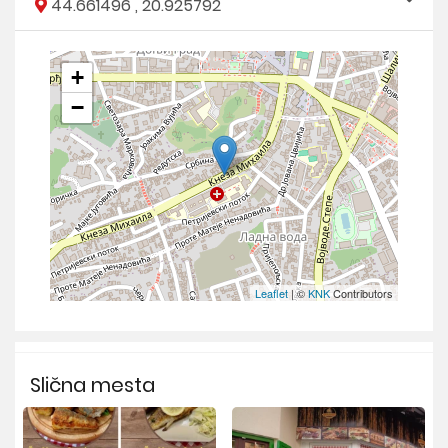
44.661496 , 20.925792
+
−
Leaflet
| ©
KNK
Contributors
Slična mesta