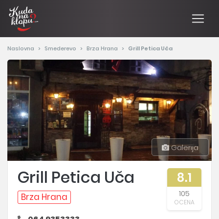
Naslovna
Smederevo
Brza Hrana
Grill Petica Uča
Galerija
Grill Petica Uča
8.1
105
Brza Hrana
OCENA