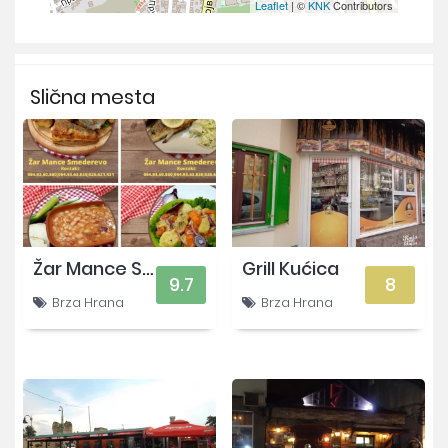
Leaflet
| ©
KNK
Contributors
Slična mesta
Žar Mance SD
Grill Kućica
9.7
8
Brza Hrana
Brza Hrana