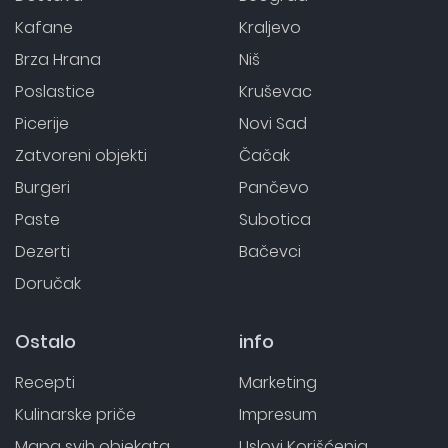
Kafane
Kraljevo
Brza Hrana
Niš
Poslastice
Kruševac
Picerije
Novi Sad
Zatvoreni objekti
Čačak
Burgeri
Pančevo
Paste
Subotica
Dezerti
Bačevci
Doručak
Ostalo
info
Recepti
Marketing
Kulinarske priče
Impresum
Mapa svih objekata
Uslovi Korišćenja