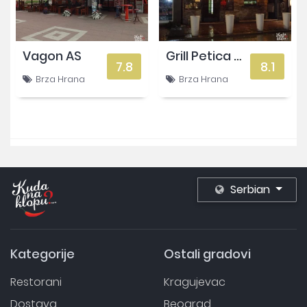
Vagon AS
Grill Petica Uča
7.8
8.1
Brza Hrana
Brza Hrana
Serbian
Kategorije
Ostali gradovi
Restorani
Kragujevac
Dostava
Beograd