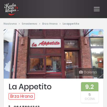
Naslovna
Smederevo
Brza Hrana
La appetito
Galerija
La Appetito
9.2
5
Brza Hrana
OCENA