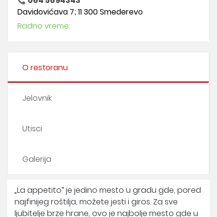
064 5694343
Davidovićava 7; 11 300 Smederevo
Radno vreme:
O restoranu
Jelovnik
Utisci
Galerija
„La appetito“ je jedino mesto u gradu gde, pored
najfinijeg roštilja, možete jesti i giros. Za sve
ljubitelje brze hrane, ovo je najbolje mesto gde u