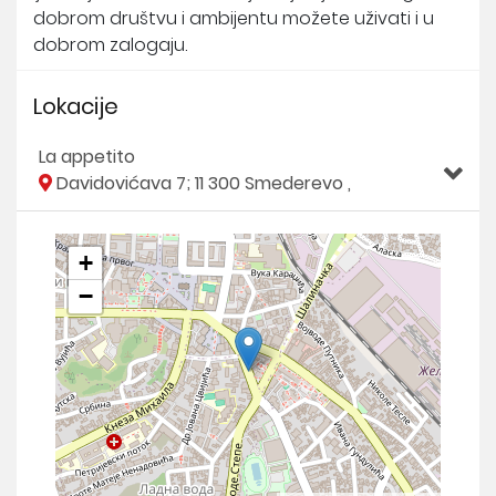
dobrom društvu i ambijentu možete uživati i u
dobrom zalogaju.
Lokacije
La appetito
Davidovićava 7; 11 300 Smederevo ,
+
−