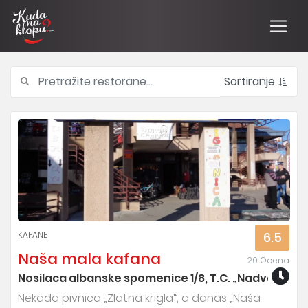
Sortiranje
KAFANE
6.5
Naša mala kafana
20 Ocena
Nosilaca albanske spomenice 1/8, T.C. „Nadvožnjak“
Nekada pivnica „Zlatna krigla“, a danas „Naša