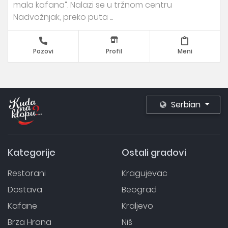
mala kafana“. Nalazi se u tržnom centru
Nadvožnjak, preko puta ...
Pozovi
Profil
Meni
Serbian
Kategorije
Ostali gradovi
Restorani
Kragujevac
Dostava
Beograd
Kafane
Kraljevo
Brza Hrana
Niš