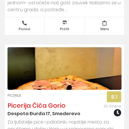
jednom- ostaćete naš gost zauvek. Nalazimo se u
centru grada, a pošteđe ...
Pozovi
Profil
Meni
PICERIJE
8.1
Picerija Čiča Gorio
30 Ocena
Despota Đurđa 17, Smederevo
Za ljubitelje pice i palačinki, najoblje mesto za
opuštanje i dobru klopu uz raznovrsne ponude,