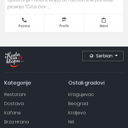
picerija “Čiča Gor ...
Pozovi
Profil
Meni
Serbian
Kategorije
Ostali gradovi
Restorani
Kragujevac
Dostava
Beograd
Kafane
Kraljevo
Brza Hrana
Niš