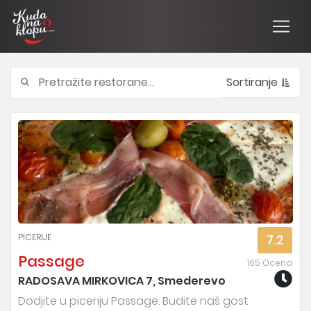
Sortiranje
PICERIJE
7.2
Passage
165 Ocena
RADOSAVA MIRKOVICA 7, Smederevo
Dodjite u piceriju Passage. Budite naš gost