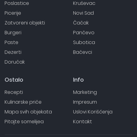
Poslastice
Kruševac
Picerije
Novi Sad
Zatvoreni objekti
Čačak
Burgeri
Pančevo
Paste
Subotica
Dezerti
Bačevci
Doručak
Ostalo
Info
Recepti
Marketing
Kulinarske priče
Impresum
Mapa svih objekata
Uslovi Korišćenja
Pitajte somelijea
Kontakt