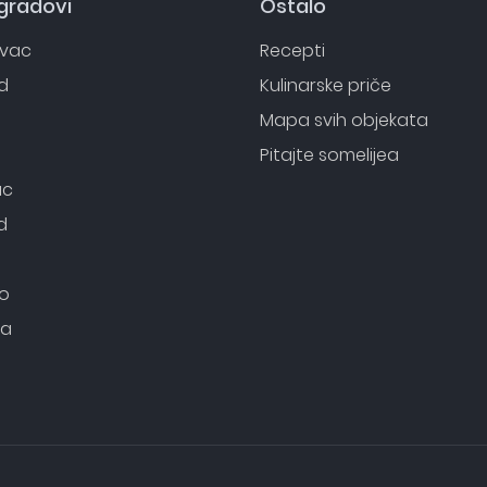
 gradovi
Ostalo
evac
Recepti
d
Kulinarske priče
o
Mapa svih objekata
Pitajte somelijea
ac
d
o
ca
i