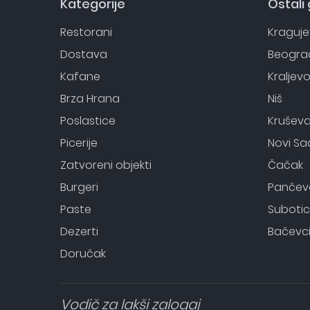
Kategorije
Ostali
Restorani
Kraguj
Dostava
Beogra
Kafane
Kraljev
Brza Hrana
Niš
Poslastice
Krušev
Picerije
Novi Sa
Zatvoreni objekti
Čačak
Burgeri
Pančev
Paste
Suboti
Dezerti
Bačevc
Doručak
Vodič za lakši zalogaj