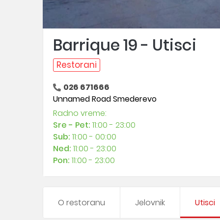
Barrique 19 - Utisci
Restorani
026 671666
Unnamed Road Smederevo
Radno vreme:
Sre - Pet:
11:00 - 23:00
Sub:
11:00 - 00:00
Ned:
11:00 - 23:00
Pon:
11:00 - 23:00
O restoranu
Jelovnik
Utisci