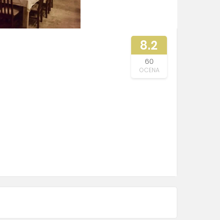
8.2
60
OCENA