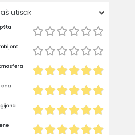
aš utisak
pšta
mbijent
tmosfera
rana
igijena
ene