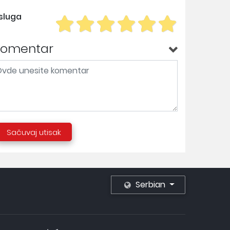
sluga
Komentar
Sačuvaj utisak
Serbian