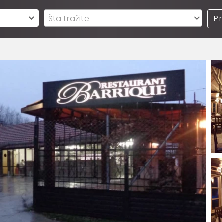
Šta tražite...
P