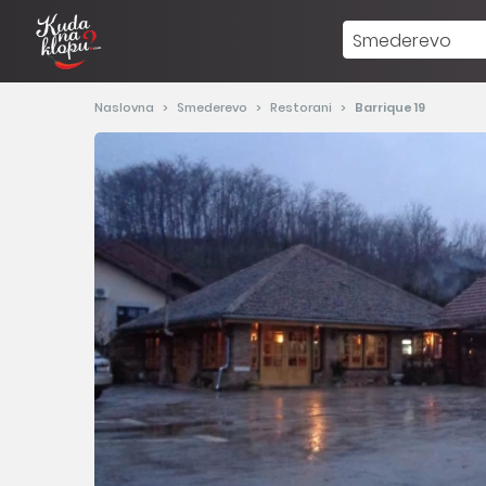
Smederevo
Naslovna
Smederevo
Restorani
Barrique 19