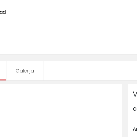
rad
Galerija
V
O
A