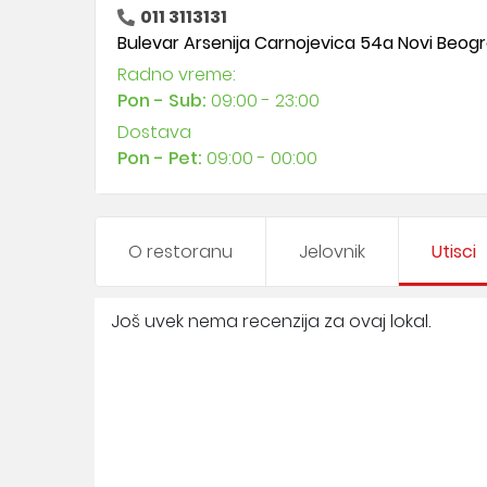
011 3113131
Bulevar Arsenija Carnojevica 54a Novi Beog
Radno vreme:
Pon - Sub:
09:00 - 23:00
Dostava
Pon - Pet:
09:00 - 00:00
O restoranu
Jelovnik
Utisci
Još uvek nema recenzija za ovaj lokal.