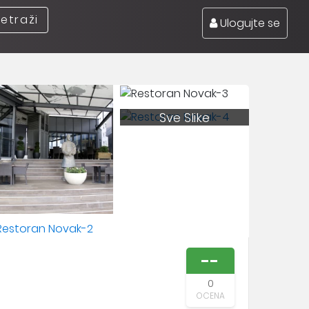
retraži
Ulogujte se
Sve Slike
--
0
OCENA