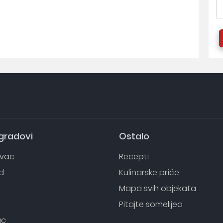
 gradovi
Ostalo
evac
Recepti
d
Kulinarske priče
o
Mapa svih objekata
Pitajte somelijea
ac