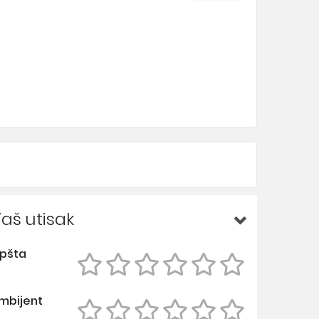
aš utisak
pšta
mbijent