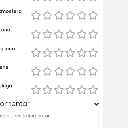
tmosfera
rana
igijena
ene
sluga
Komentar