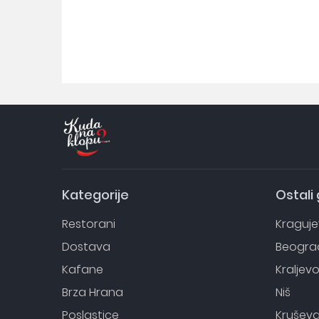
Kategorije
Ostali
Restorani
Kraguj
Dostava
Beogra
Kafane
Kraljev
Brza Hrana
Niš
Poslastice
Krušev