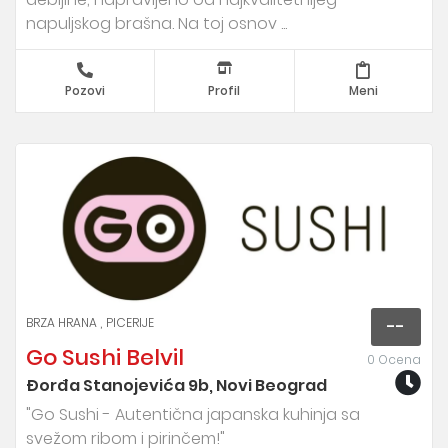
napuljskog brašna. Na toj osnov ...
Pozovi
Profil
Meni
BRZA HRANA
PICERIJE
--
Go Sushi Belvil
0 Ocena
Đorđa Stanojevića 9b, Novi Beograd
"Go Sushi - Autentična japanska kuhinja sa
svežom ribom i pirinčem!"