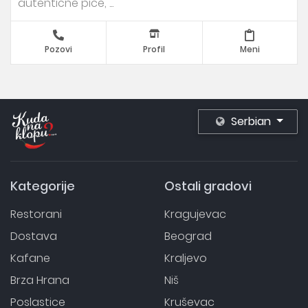
autentične pice, ...
Pozovi
Profil
Meni
Serbian
Kategorije
Ostali gradovi
Restorani
Kragujevac
Dostava
Beograd
Kafane
Kraljevo
Brza Hrana
Niš
Poslastice
Kruševac