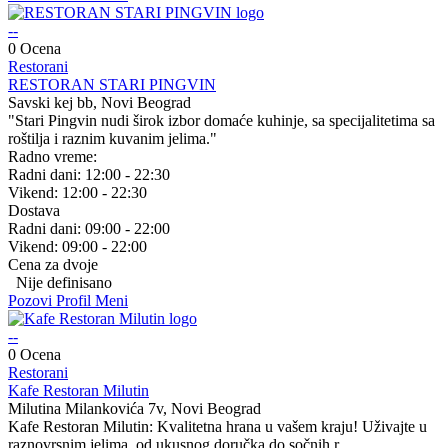
--
0 Ocena
Restorani
RESTORAN STARI PINGVIN
Savski kej bb, Novi Beograd
"Stari Pingvin nudi širok izbor domaće kuhinje, sa specijalitetima sa
roštilja i raznim kuvanim jelima."
Radno vreme:
Radni dani:
12:00 - 22:30
Vikend:
12:00 - 22:30
Dostava
Radni dani:
09:00 - 22:00
Vikend:
09:00 - 22:00
Cena za dvoje
Nije definisano
Pozovi
Profil
Meni
--
0 Ocena
Restorani
Kafe Restoran Milutin
Milutina Milankovića 7v, Novi Beograd
Kafe Restoran Milutin: Kvalitetna hrana u vašem kraju! Uživajte u
raznovrsnim jelima, od ukusnog doručka do sočnih r ...