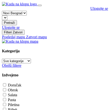
Ulogujte se
Pretraži
Ulogujte se
Filteri
Zatvori
Pogledaj mapu
Zatvori mapu
Kategorija
Obriši filtere
Izdvojeno
Doručak
Obrok
Salata
Pasta
Piletina
Biftek