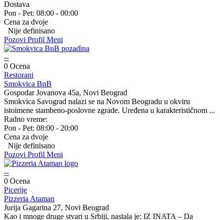
Dostava
Pon - Pet:
08:00 - 00:00
Cena za dvoje
Nije definisano
Pozovi
Profil
Meni
--
0 Ocena
Restorani
Smokvica BnB
Gospodar Jovanova 45a, Novi Beograd
Smokvica Savograd nalazi se na Novom Beogradu u okviru
istoimene stambeno-poslovne zgrade. Uređena u karakterističnom ...
Radno vreme:
Pon - Pet:
08:00 - 20:00
Cena za dvoje
Nije definisano
Pozovi
Profil
Meni
--
0 Ocena
Picerije
Pizzeria Ataman
Jurija Gagarina 27, Novi Beograd
Kao i mnoge druge stvari u Srbiji, nastala je: IZ INATA – Da