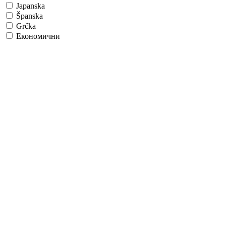
Japanska
Španska
Grčka
Економични