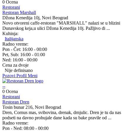
0 Ocena
Restorani
Restoran Marshall
Džona Kenedija 10j, Novi Beograd
Novo otvoreni caffe-restoran "MARSHALL" nalazi se u blizini
Dunavskog keja,u ulici Džona Kenedija 10j. Pažljivo di ...
Kuhinja:
Italijanska
Radno vreme:
Pon - Čet:
16:00 - 00:00
Pet, Sub:
16:00 - 01:00
Ned:
16:00 - 00:00
Cena za dvoje
Nije definisano
Pozovi
Profil
Meni
--
0 Ocena
Restorani
Restoran Dren
Tosin bunar 216, Novi Beograd
Dren, Cornus mas, svibovina, drenak, drnjulic. Dren je tu da nas
podseti na davno prohujale dane kada su bake pravile od ...
Radno vreme:
Pon - Ned:
08:00 - 00:00