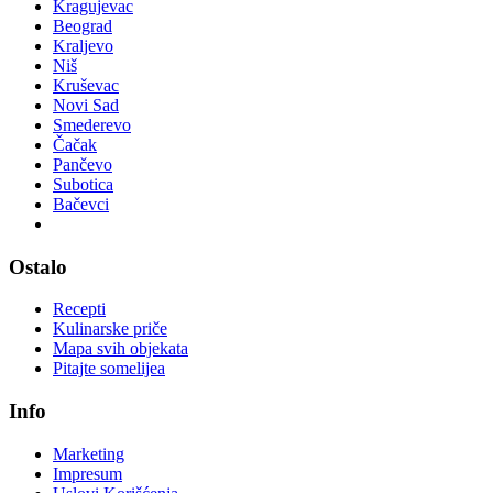
Kragujevac
Beograd
Kraljevo
Niš
Kruševac
Novi Sad
Smederevo
Čačak
Pančevo
Subotica
Bačevci
Ostalo
Recepti
Kulinarske priče
Mapa svih objekata
Pitajte somelijea
Info
Marketing
Impresum