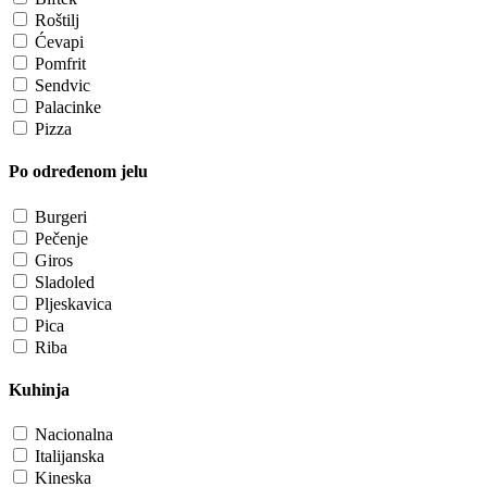
Roštilj
Ćevapi
Pomfrit
Sendvic
Palacinke
Pizza
Po određenom jelu
Burgeri
Pečenje
Giros
Sladoled
Pljeskavica
Pica
Riba
Kuhinja
Nacionalna
Italijanska
Kineska