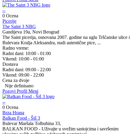
--
0 Ocena
Picerije
The Saint 3 NBG
Gandijeva 19a, Novi Beograd
The Saint picerija, osnovana 2007. godine na uglu Tršćanske ulice i
Bulevara Kralja Aleksandra, nudi autentične pice, ...
Radno vreme:
Radni dani:
10:00 - 01:00
Vikend:
10:00 - 01:00
Dostava
Radni dani:
09:00 - 22:00
Vikend:
09:00 - 22:00
Cena za dvoje
Nije definisano
Pozovi
Profil
Meni
--
0 Ocena
Brza Hrana
Balkan Food - Šiš 3
Bulevar Maršala Tolbuhina 33,
BALKAN FOOD - Uživajte u svežim sastojcima i savršenim