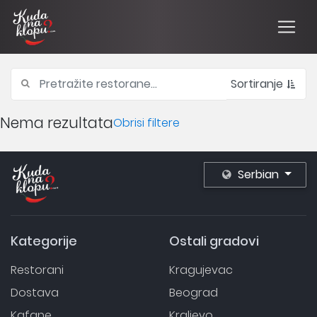
Sortiranje
Nema rezultata
Obrisi filtere
Serbian
Kategorije
Ostali gradovi
Restorani
Kragujevac
Dostava
Beograd
Kafane
Kraljevo