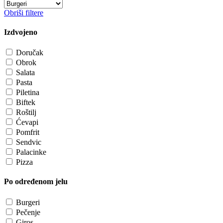
Obriši filtere
Izdvojeno
Doručak
Obrok
Salata
Pasta
Piletina
Biftek
Roštilj
Ćevapi
Pomfrit
Sendvic
Palacinke
Pizza
Po određenom jelu
Burgeri
Pečenje
Giros