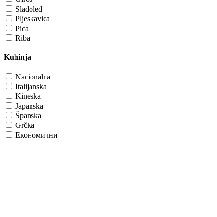
Sladoled
Pljeskavica
Pica
Riba
Kuhinja
Nacionalna
Italijanska
Kineska
Japanska
Španska
Grčka
Економични