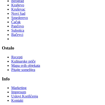
Beograd
Kraljevo
Kruševac
Novi Sad
Smederevo
Čačak
Pančevo
Subotica
Bačevci
Ostalo
Recepti
Kulinarske priče
Mapa svih objekata
Pitajte somelijea
Info
Marketing
Impresum
Uslovi Korišćenja
Kontakt