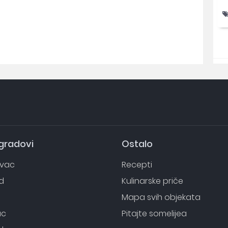
 gradovi
Ostalo
evac
Recepti
d
Kulinarske priče
o
Mapa svih objekata
ac
Pitajte somelijea