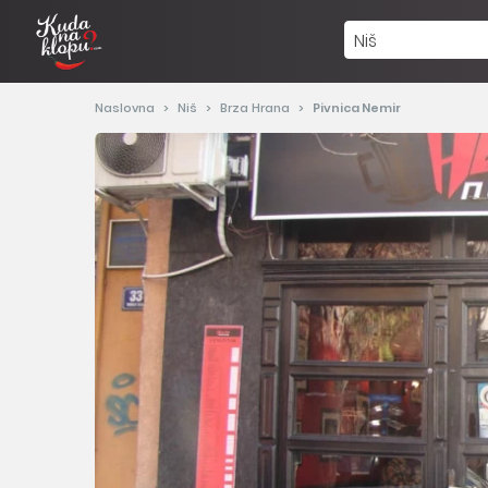
Niš
Naslovna
Niš
Brza Hrana
Pivnica Nemir