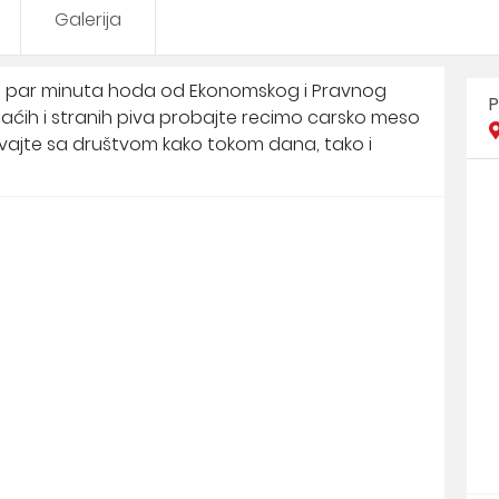
Galerija
da par minuta hoda od Ekonomskog i Pravnog
P
aćih i stranih piva probajte recimo carsko meso
Uživajte sa društvom kako tokom dana, tako i