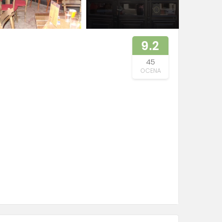
9.2
45
OCENA