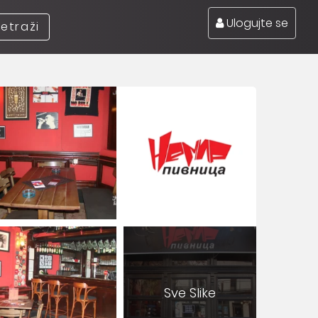
Ulogujte se
retraži
Sve Slike