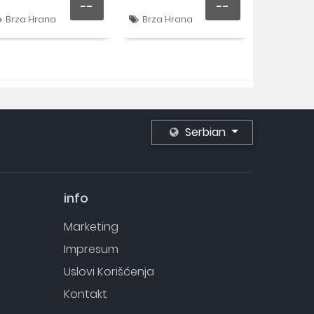
--
--
Brza Hrana
Brza Hrana
Serbian
info
Marketing
Impresum
Uslovi Korišćenja
Kontakt