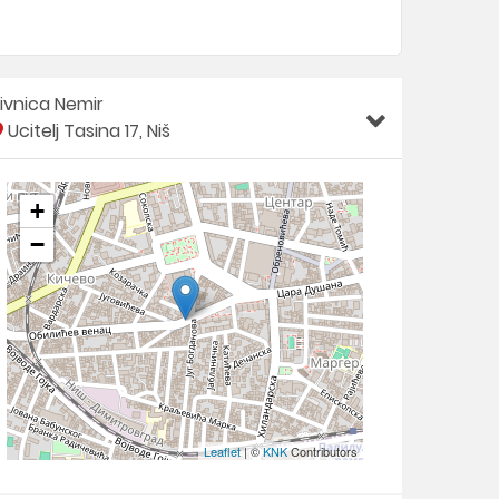
ivnica Nemir
Ucitelj Tasina 17, Niš
+
−
Leaflet
| ©
KNK
Contributors