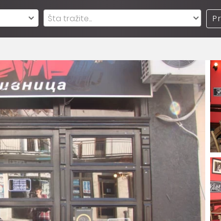
Šta tražite...
P