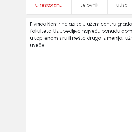
O restoranu
Jelovnik
Utisci
Pivnica Nemir nalazi se u užem centru gra
fakulteta. Uz ubedljivo najveću ponudu dom
u topljenom siru ili nešto drugo iz menija. 
uveče.