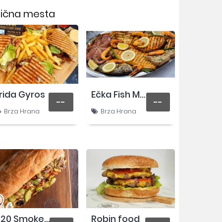
lična mesta
rida Gyros
Ečka Fish Market
--
--
Brza Hrana
Brza Hrana
420 Smokehouse
Robin food