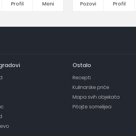
Profil
Meni
Pozovi
Profil
 gradovi
Ostalo
d
Recepti
o
Kulinarske priče
Mapa svih objekata
ac
Pitajte somelijea
d
evo