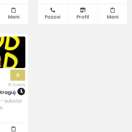
Meni
Pozovi
Profil
Meni
8
15 Ocena
 Kragujevac
 - subota
2h