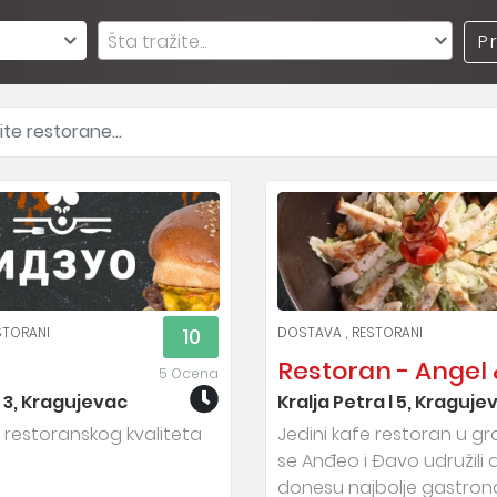
Šta tražite...
P
STORANI
DOSTAVA
RESTORANI
10
Restoran - Angel 
5 Ocena
 3, Kragujevac
Kralja Petra l 5, Kraguje
 restoranskog kvaliteta
Jedini kafe restoran u g
se Anđeo i Đavo udružili
donesu najbolje gastro