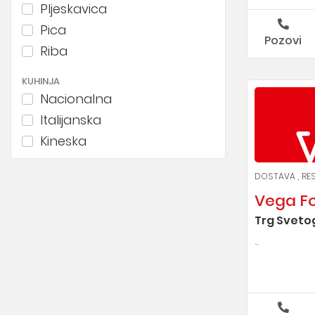
Pljeskavica
Pica
Pozovi
Riba
KUHINJA
Nacionalna
Italijanska
Kineska
Japanska
DOSTAVA
RE
Španska
Vega Fo
Grčka
Trg Sveto
Економични
...