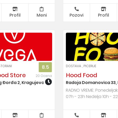
Profil
Meni
Pozovi
Profil
STORANI
DOSTAVA
PICERIJE
8.5
od Store
Hood Food
20 Ocena
g Đorđa 2, Kragujevac
Radoja Domanovica 33,
RADNO VREME: Ponedeljak
07h - 23h Nedelja 10h - 2