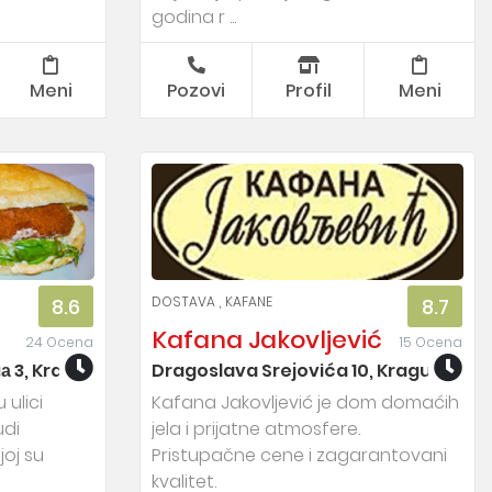
godina r ...
Meni
Pozovi
Profil
Meni
DOSTAVA
KAFANE
8.6
8.7
Kafana Jakovljević
24 Ocena
15 Ocena
а 3, Kragujevac
Dragoslava Srejovića 10, Kragujevac
 ulici
Kafana Jakovljević je dom domaćih
udi
jela i prijatne atmosfere.
joj su
Pristupačne cene i zagarantovani
kvalitet.