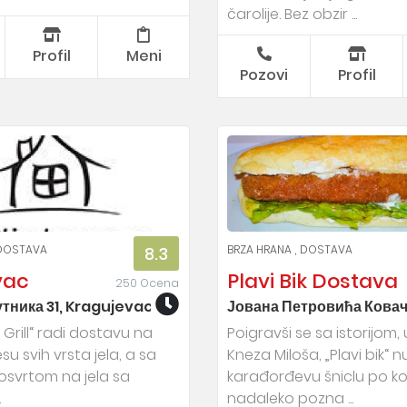
čarolije. Bez obzir ...
Profil
Meni
Pozovi
Profil
DOSTAVA
BRZA HRANA
DOSTAVA
8.3
vac
Plavi Bik Dostava
250 Ocena
тника 31, Kragujevac
Јована Петровића Ковач
 Grill“ radi dostavu na
Poigravši se sa istorijom, u
u svih vrsta jela, a sa
Kneza Miloša, „Plavi bik“ n
svrtom na jela sa
karađorđevu šniclu po ko
.
nadaleko pozna ...