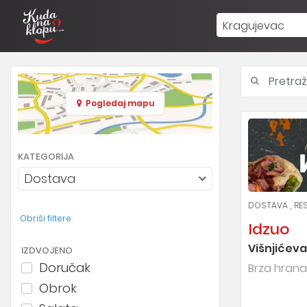
Kragujevac
Pogledaj mapu
KATEGORIJA
Dostava
DOSTAVA
RE
Obriši filtere
Idzuo
Višnjićeva
IZDVOJENO
Doručak
Brza hrana
Obrok