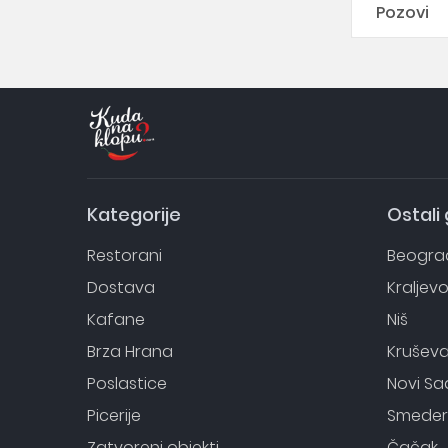
Pozovi
Kategorije
Ostali
Restorani
Beogra
Dostava
Kraljev
Kafane
Niš
Brza Hrana
Krušev
Poslastice
Novi Sa
Picerije
Smeder
Zatvoreni objekti
Čačak