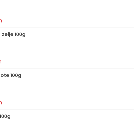
n
zelje 100g
n
 sote 100g
n
100g