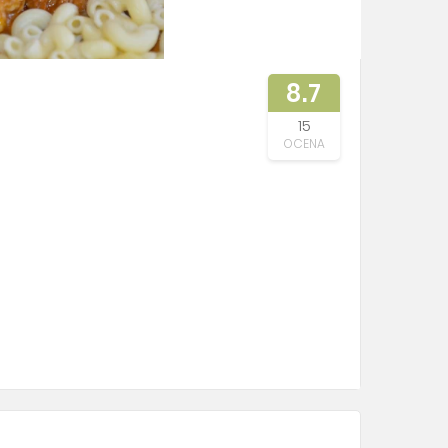
8.7
15
OCENA