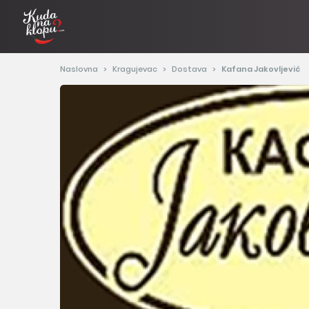
Naslovna
Kragujevac
Dostava
Kafana Jakovljević