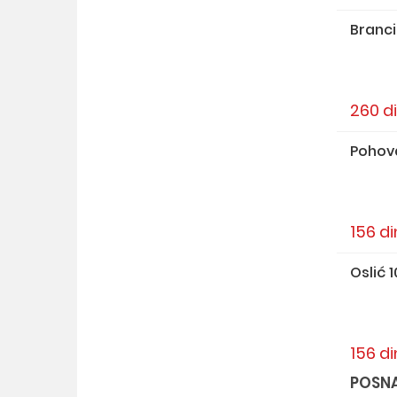
Branci
260 d
Pohov
156 di
Oslić 
156 di
POSNA