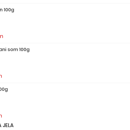
n 100g
in
ani som 100g
n
100g
n
 JELA