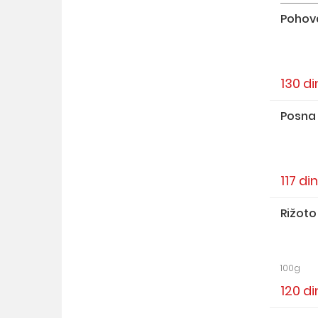
Pohova
130 di
Posna
117 din
Rižoto
100g
120 di