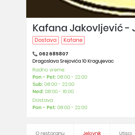
Kafana Jakovljević - 
Dostava
Kafane
062 685807
Dragoslava Srejovića 10 Kragujevac
Radno vreme:
Pon - Pet:
08:00 - 22:00
Sub:
08:00 - 22:00
Ned:
08:00 - 16:00
Dostava
Pon - Pet:
08:00 - 22:00
O restoranu
Jelovnik
Utisci