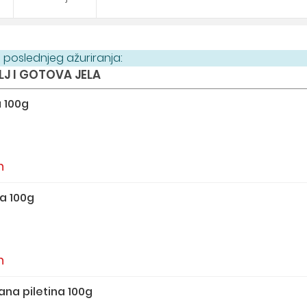
poslednjeg ažuriranja:
LJ I GOTOVA JELA
 100g
n
a 100g
n
na piletina 100g