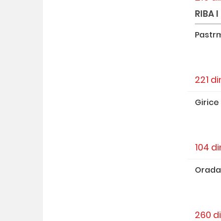
RIBA I
Pastr
221 di
Girice
104 di
Orada
260 d