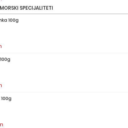
 MORSKI SPECIJALITETI
mka 100g
n
 100g
n
 100g
in