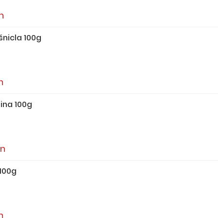
n
šnicla 100g
n
ina 100g
in
100g
n