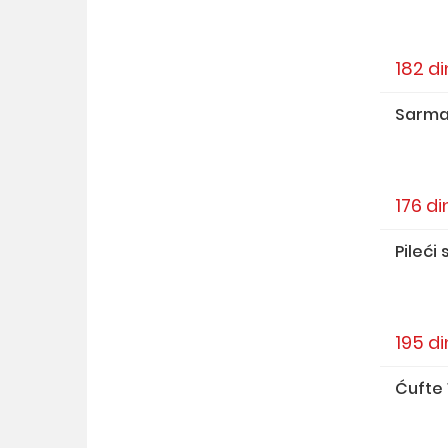
182 di
Sarma 
176 di
Pileći
195 di
Ćufte 