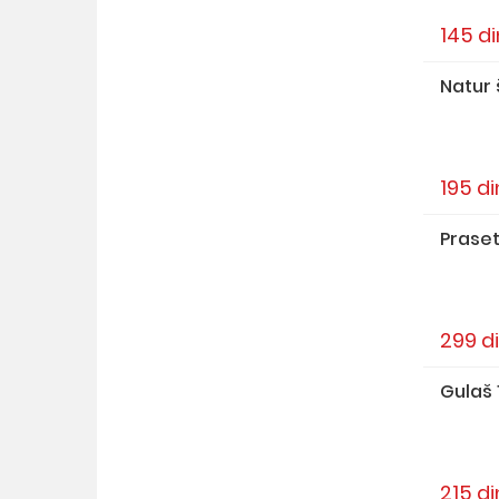
145 di
Natur 
195 di
Praset
299 d
Gulaš 
215 di