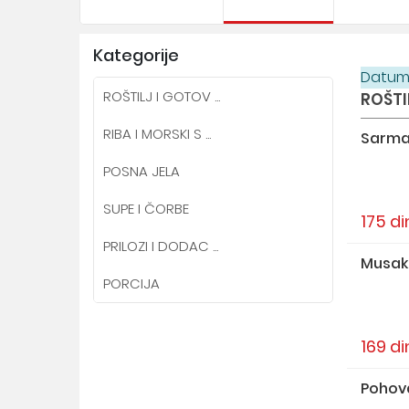
Kategorije
Datum 
ROŠTILJ I GOTOV ...
ROŠTI
RIBA I MORSKI S ...
Sarma
POSNA JELA
SUPE I ČORBE
175 di
PRILOZI I DODAC ...
Musak
PORCIJA
169 di
Pohova