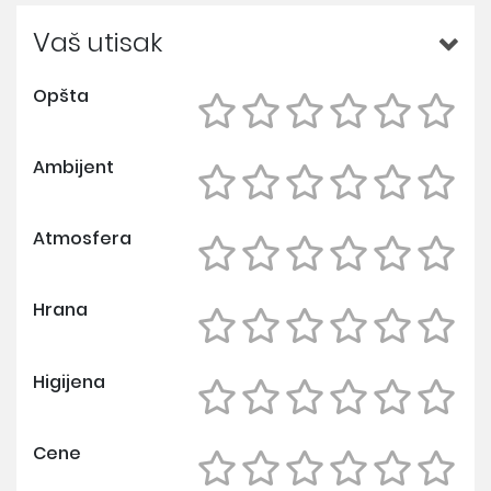
Vaš utisak
Opšta
Ambijent
Atmosfera
Hrana
Higijena
Cene