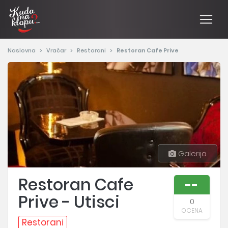
Naslovna
Vračar
Restorani
Restoran Cafe Prive
Galerija
Restoran Cafe
--
Prive - Utisci
0
OCENA
Restorani