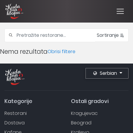
Sortiranje
Nema rezultata
Obrisi filtere
Serbian
Kategorije
Ostali gradovi
Restorani
Kragujevac
Dostava
Beograd
Kafane
Kraljevo