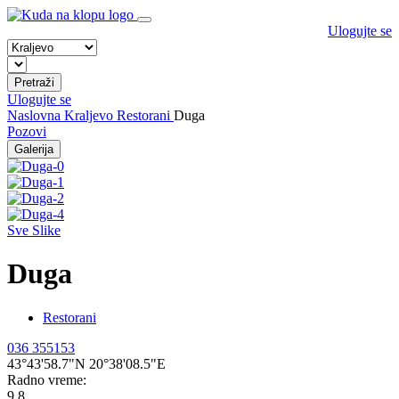
Ulogujte se
Pretraži
Ulogujte se
Naslovna
Kraljevo
Restorani
Duga
Pozovi
Galerija
Sve Slike
Duga
Restorani
036 355153
43°43'58.7"N 20°38'08.5"E
Radno vreme:
9.8