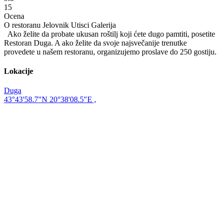
15
Ocena
O restoranu
Jelovnik
Utisci
Galerija
Ako želite da probate ukusan roštilj koji ćete dugo pamtiti, posetite
Restoran Duga. A ako želite da svoje najsvečanije trenutke
provedete u našem restoranu, organizujemo proslave do 250 gostiju.
Lokacije
Duga
43°43'58.7"N 20°38'08.5"E ,