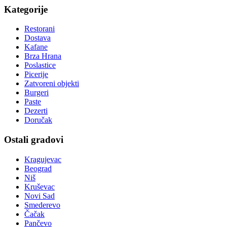
Kategorije
Restorani
Dostava
Kafane
Brza Hrana
Poslastice
Picerije
Zatvoreni objekti
Burgeri
Paste
Dezerti
Doručak
Ostali gradovi
Kragujevac
Beograd
Niš
Kruševac
Novi Sad
Smederevo
Čačak
Pančevo