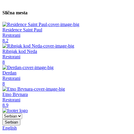
Slična mesta
Residence Saint Paul
Restorani
8.2
Ribnjak kod Neda
Restorani
8
Đerdan
Restorani
8
Etno Brvnara
Restorani
8.9
Serbian
English