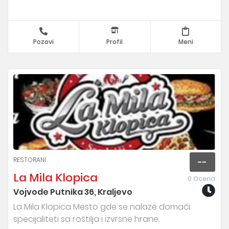
Pozovi
Profil
Meni
RESTORANI
--
La Mila Klopica
0 Ocena
Vojvode Putnika 36, Kraljevo
La Mila Klopica Mesto gde se nalaze domaći
specijaliteti sa roštilja i izvrsne hrane.