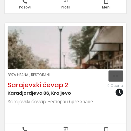
Pozovi
Profil
Meni
BRZA HRANA
RESTORANI
--
Sarajevski ćevap 2
0 Ocena
Karadjordjeva 86, Kraljevo
Sarajevski ćevap Ресторан брзе хране