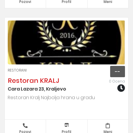
Pozovi
Profil
Meni
RESTORANI
--
Restoran KRALJ
0 Ocena
Cara Lazara 23, Kraljevo
Restoran Kralj Najbolja hrana u gradu
Pozovi
Profil
Meni