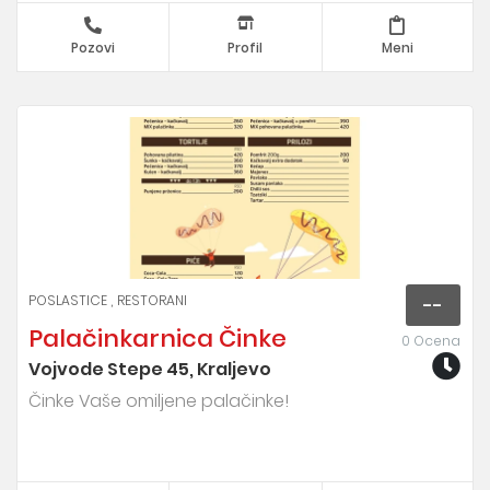
Pozovi
Profil
Meni
POSLASTICE
RESTORANI
--
Palačinkarnica Činke
0 Ocena
Vojvode Stepe 45, Kraljevo
Činke Vaše omiljene palačinke!