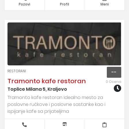
Pozovi
Profil
Meni
RESTORANI
--
Tramonto kafe restoran
0 Ocena
Toplice Milana 5, Kraljevo
Tramonto kafe restoran Idealno mesto za
poslovne ručkove i poslovne sastanke kao i
ispijanje kafe sa prijateljima