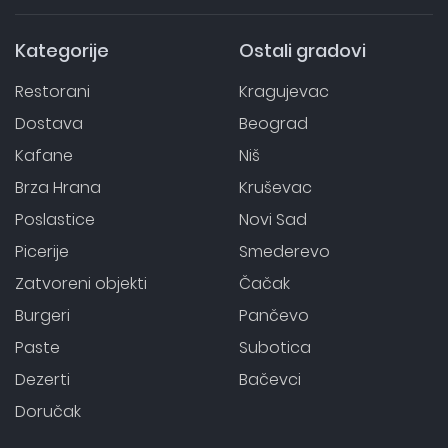
Kategorije
Ostali gradovi
Restorani
Kragujevac
Dostava
Beograd
Kafane
Niš
Brza Hrana
Kruševac
Poslastice
Novi Sad
Picerije
Smederevo
Zatvoreni objekti
Čačak
Burgeri
Pančevo
Paste
Subotica
Dezerti
Bačevci
Doručak