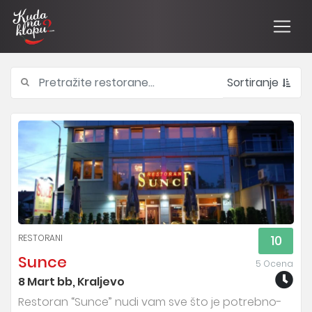
Sortiranje
RESTORANI
10
Sunce
5 Ocena
8 Mart bb, Kraljevo
Restoran “Sunce” nudi vam sve što je potrebno-