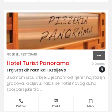
PICERIJE
RESTORANI
--
Hotel Turist Panorama
0 Ocena
Trg Srpskih ratnika 1, Kraljevo
U samom srcu Srbije, u jednom od njenih najstarijih
gradova, Kraljevu, nalazi se hotel novog duha -
spoj čaršijske tra ...
Pozovi
Profil
Meni