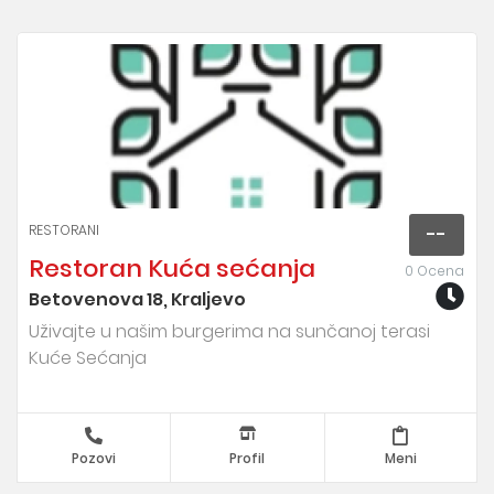
RESTORANI
--
Restoran Kuća sećanja
0 Ocena
Betovenova 18, Kraljevo
Uživajte u našim burgerima na sunčanoj terasi
Kuće Sećanja
Pozovi
Profil
Meni