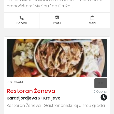
prenoćištem "My Soul" na Gruža ...
Pozovi
Profil
Meni
RESTORANI
--
Restoran Ženeva
0 Ocena
Karadjordjeva 51, Kraljevo
Restoran Ženeva -Gastronomski raj u srcu grada