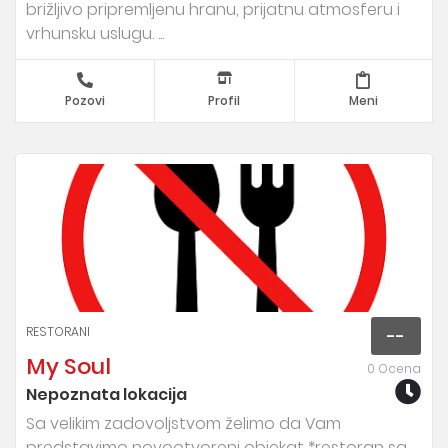
brižljivo pripremljenu hranu, prijatnu atmosferu i
vrhunsku uslugu. ...
Pozovi
Profil
Meni
RESTORANI
--
My Soul
0 Ocena
Nepoznata lokacija
Sa velikim zadovoljstvom želimo da Vam
predstavimo novootvoreni objekat *restoran sa