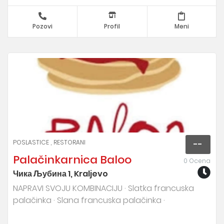
Pozovi
Profil
Meni
POSLASTICE
RESTORANI
--
Palačinkarnica Baloo
0 Ocena
Чика Љубина 1, Kraljevo
NAPRAVI SVOJU KOMBINACIJU · Slatka francuska
palačinka · Slana francuska palačinka ·