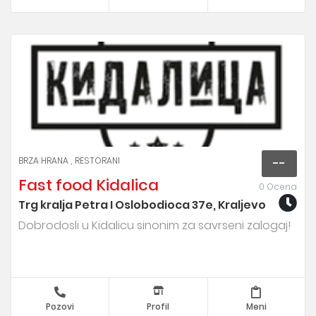
BRZA HRANA
RESTORANI
--
Fast food Kidalica
0 Ocena
Trg kralja Petra I Oslobodioca 37e, Kraljevo
Dobrodosli u Kidalicu sinonim za savrseni zalogaj!
Pozovi
Profil
Meni