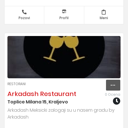
Pozovi
Profil
Meni
RESTORANI
--
Arkadash Restaurant
0 Ocena
Toplice Milana 15, Kraljevo
Arkadash Meksicki zalogaji su u nasem gradu by
Arkadash