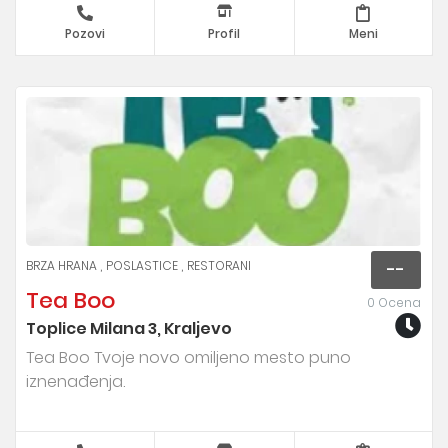
Pozovi
Profil
Meni
BRZA HRANA
POSLASTICE
RESTORANI
--
Tea Boo
0 Ocena
Toplice Milana 3, Kraljevo
Tea Boo Tvoje novo omiljeno mesto puno
iznenađenja.