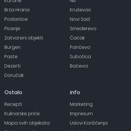
Kafane
Niš
Brza Hrana
Kruševac
Poslastice
Novi Sad
Picerije
Smederevo
Zatvoreni objekti
Čačak
Burgeri
Pančevo
Paste
Subotica
Dezerti
Bačevci
Doručak
Ostalo
info
Recepti
Marketing
Kulinarske priče
Impresum
Mapa svih objekata
Uslovi Korišćenja