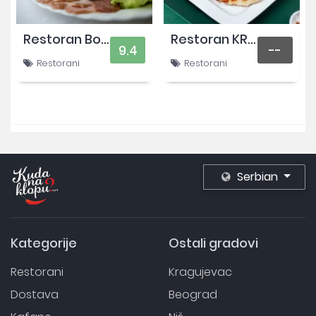
Restoran Botika
Restoran KRALJ
9.4
--
Restorani
Restorani
Serbian
Kategorije
Ostali gradovi
Restorani
Kragujevac
Dostava
Beograd