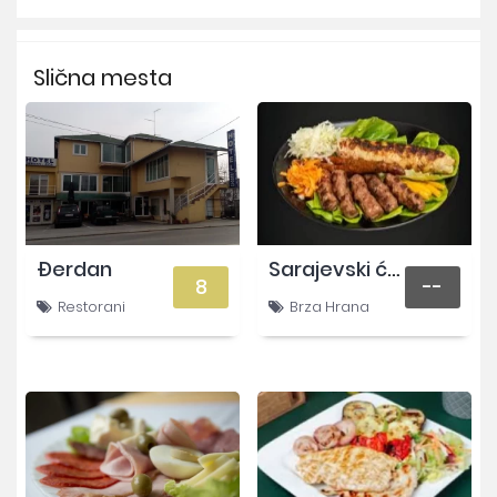
Slična mesta
Đerdan
Sarajevski ćevap 2
8
--
Restorani
Brza Hrana