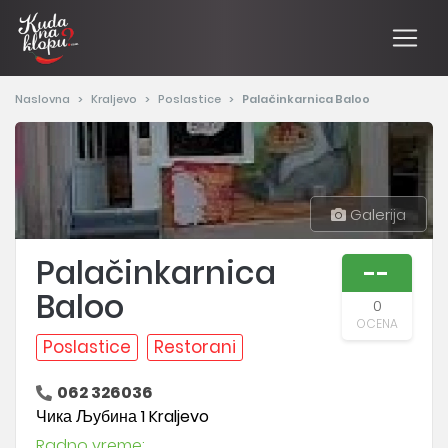
Naslovna
Kraljevo
Poslastice
Palačinkarnica Baloo
Galerija
Palačinkarnica
--
Baloo
0
OCENA
Poslastice
Restorani
062 326036
Чика Љубина 1 Kraljevo
Radno vreme: