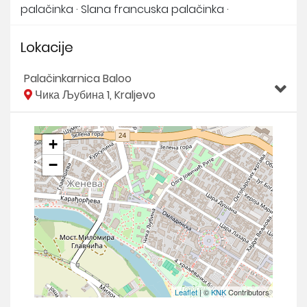
palačinka · Slana francuska palačinka ·
Lokacije
Palačinkarnica Baloo
Чика Љубина 1, Kraljevo
+
−
Leaflet
| ©
KNK
Contributors