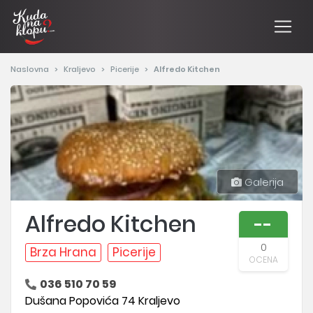
Naslovna
Kraljevo
Picerije
Alfredo Kitchen
Galerija
Alfredo Kitchen
--
0
Brza Hrana
Picerije
OCENA
036 510 70 59
Dušana Popovića 74 Kraljevo