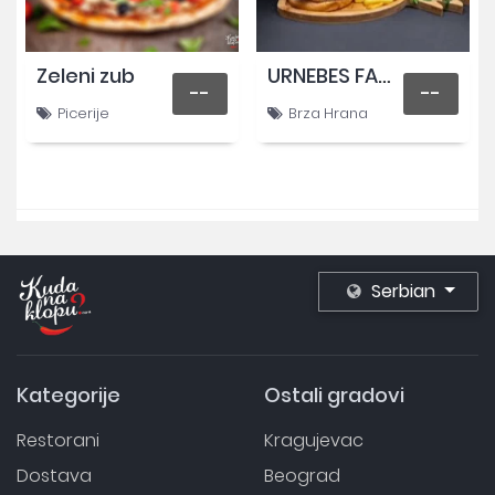
Zeleni zub
URNEBES FAST-FOOD
--
--
Picerije
Brza Hrana
Serbian
Kategorije
Ostali gradovi
Restorani
Kragujevac
Dostava
Beograd