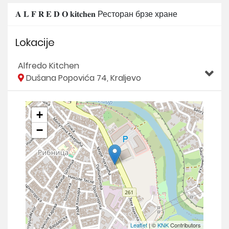
𝐀 𝐋 𝐅 𝐑 𝐄 𝐃 𝐎 𝐤𝐢𝐭𝐜𝐡𝐞𝐧 Ресторан брзе хране
Lokacije
Alfredo Kitchen
Dušana Popovića 74, Kraljevo
+
−
Leaflet
| ©
KNK
Contributors