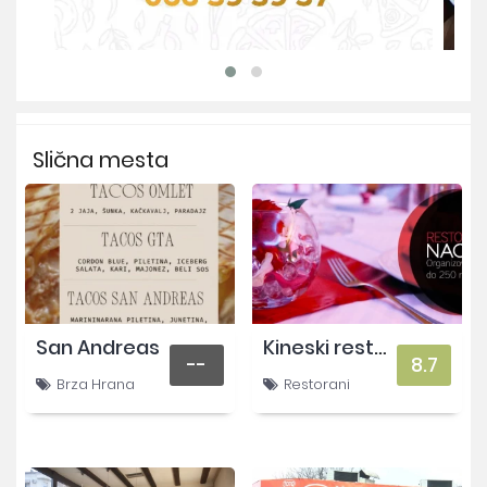
Slična mesta
San Andreas
Kineski restoran
--
8.7
Brza Hrana
Restorani