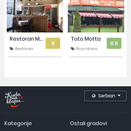
Restoran Merci
Toto Motta
8
8.8
Restorani
Brza Hrana
Serbian
Kategorije
Ostali gradovi