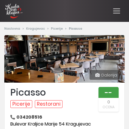
Naslovna
Kragujevac
Picerije
Picasso
Galerija
Picasso
--
0
Picerije
Restorani
OCENA
034208516
Bulevar Kraljice Marije 54 Kragujevac