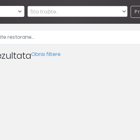
Šta tražite...
P
zultata
Obrisi filtere