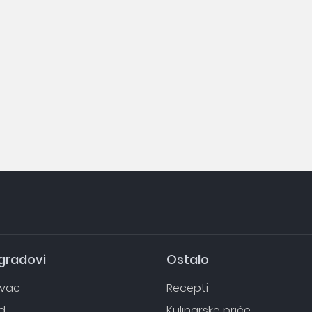
 gradovi
Ostalo
evac
Recepti
d
Kulinarske priče