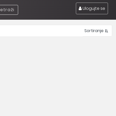
Ulogujte se
retraži
Sortiranje