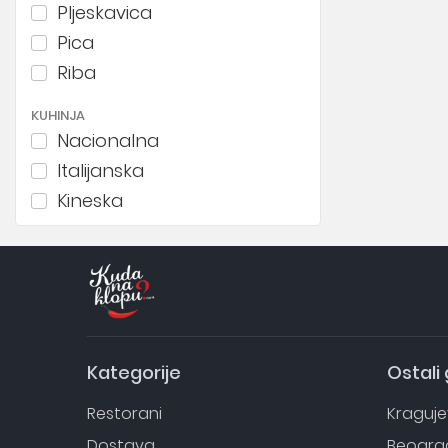
Pljeskavica
Pica
Riba
KUHINJA
Nacionalna
Italijanska
Kineska
Japanska
Španska
Grčka
Економични
Kategorije
Ostali
Restorani
Kraguj
Dostava
Beogra