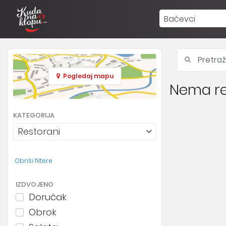
Bačevci
Pogledaj mapu
Nema re
KATEGORIJA
Restorani
Obriši filtere
IZDVOJENO
Doručak
Obrok