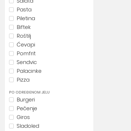
Salata
Pasta
Piletina
Biftek
Roštilj
Ćevapi
Pomfrit
Sendvic
Palacinke
Pizza
PO ODREĐENOM JELU
Burgeri
Pečenje
Giros
Sladoled