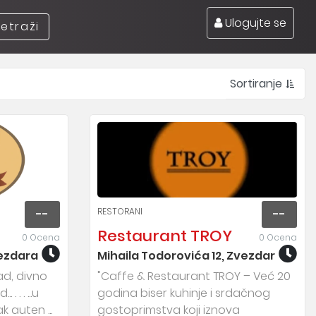
Ulogujte se
retraži
Sortiranje
RESTORANI
--
--
Restaurant TROY
0 Ocena
0 Ocena
ezdara
Mihaila Todorovića 12, Zvezdara
ad, divno
"Caffe & Restaurant TROY – Već 20
. . . ...u
godina biser kuhinje i srdačnog
k auten ...
gostoprimstva koji iznova