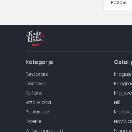
Pozovi
Kategorije
Ostali
Restorani
Kraguj
Dostava
Beogra
Kafane
Kraljev
Brza Hrana
Niš
Poslastice
Krušev
Picerije
Novi Sa
Zatvoreni objekti
Smeder