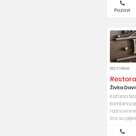
Pozovi
RESTORANI
Restor
Živka Dav
Kafana Naš
kombinaciju
raznovrsnim
što su pljesk