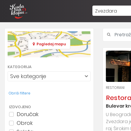
Zvezdara
Pogledaj mapu
KATEGORIJA
Sve kategorije
RESTORANI
Obriši filtere
Restora
Bulevar kr
IZDVOJENO
Doručak
U Beogradu 
Zvezdara j
Obrok
raj. Široki