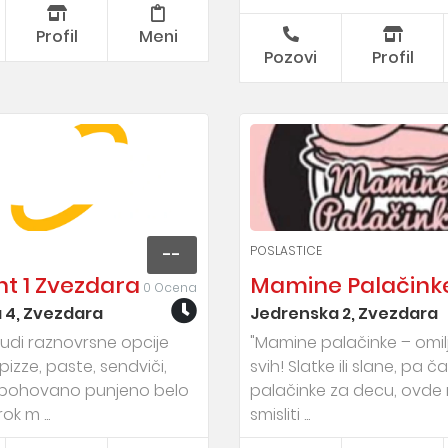
Profil
Meni
Pozovi
Profil
POSLASTICE
--
nt 1 Zvezdara
Mamine Palačink
0 Ocena
 4, Zvezdara
Jedrenska 2, Zvezdara
nudi raznovrsne opcije
"Mamine palačinke – omil
pizze, paste, sendviči,
svih! Slatke ili slane, pa č
 pohovano punjeno belo
palačinke za decu, ovde
ok m ...
smisliti ...