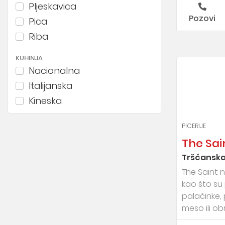
Pljeskavica
Pozovi
Pica
Riba
KUHINJA
Nacionalna
Italijanska
Kineska
Japanska
PICERIJE
Španska
The Sai
Grčka
Tršćanska
Економични
The Saint 
kao što su 
palačinke,
meso ili obr