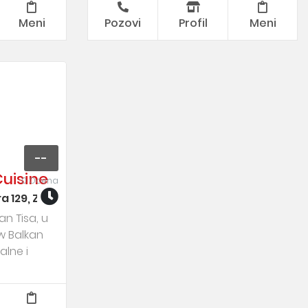
Meni
Pozovi
Profil
Meni
--
Cuisine
0 Ocena
ra 129, Zvezdara
an Tisa, u
w Balkan
alne i