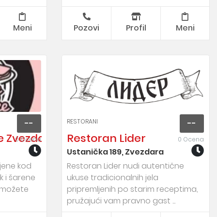
Meni
Pozovi
Profil
Meni
RESTORANI
--
--
e Zvezdara
Restoran Lider
0 Ocena
0 Ocena
Ustanička 189, Zvezdara
jene kod
Restoran Lider nudi autentične
ak i šarene
ukuse tradicionalnih jela
 možete
pripremljenih po starim receptima,
pružajući vam pravno gast ...