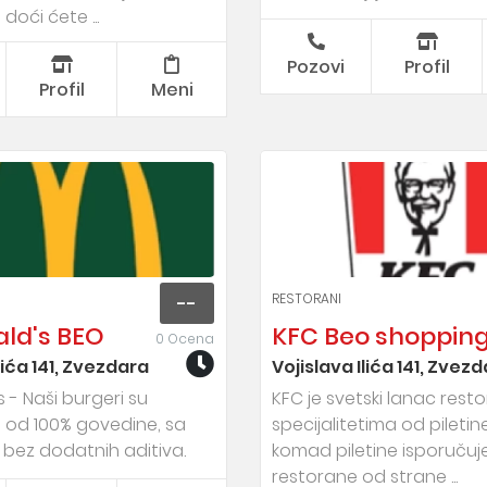
doći ćete ...
Pozovi
Profil
Profil
Meni
RESTORANI
--
ld's BEO
KFC Beo shopping
0 Ocena
lića 141, Zvezdara
Vojislava Ilića 141, Zvez
 - Naši burgeri su
KFC je svetski lanac rest
i od 100% govedine, sa
specijalitetima od piletine
 bez dodatnih aditiva.
komad piletine isporučuj
restorane od strane ...