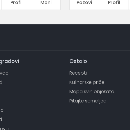
Profil
Meni
Pozovi
Profil
 gradovi
Ostalo
evac
Recepti
d
Kulinarske priče
o
Mapa svih objekata
Pitajte somelijea
ac
d
evo