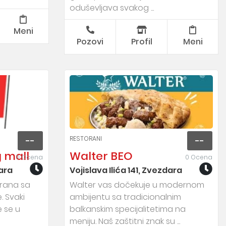
oduševljava svakog ...
Meni
Pozovi
Profil
Meni
RESTORANI
--
--
 mall
Walter BEO
0 Ocena
0 Ocena
dara
Vojislava Ilića 141, Zvezdara
orana sa
Walter vas dočekuje u modernom
. Svaki
ambijentu sa tradicionalnim
e se u
balkanskim specijalitetima na
meniju. Naš zaštitni znak su ...