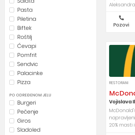
Salata
Aleksandra 
Pasta
Piletina
Pozovi
Biftek
Roštilj
Ćevapi
Pomfrit
Sendvic
Palacinke
Pizza
RESTORANI
McDona
PO ODREĐENOM JELU
Vojislava I
Burgeri
McDonald's
Pečenje
napravljen
Giros
20% masti i
Sladoled