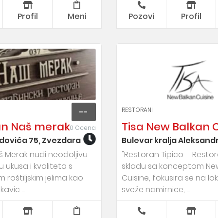
Profil
Meni
Pozovi
Profil
RESTORANI
--
an Naš merak
Tisa New Balkan 
0 Ocena
idovića 75, Zvezdara
Bulevar kralja Aleksand
 Merak nudi neodoljivu
"Restoran Tipico – Restor
 ukusa i kvaliteta s
skladu sa konceptom Ne
 roštiljskim jelima kao
Cuisine, fokusira se na lok
avic ...
sveže namirnice, ...