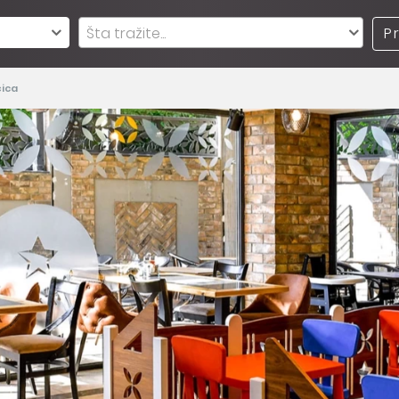
Šta tražite...
P
čica