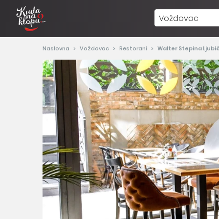
Voždovac
Naslovna
Voždovac
Restorani
Walter Stepina Ljubi