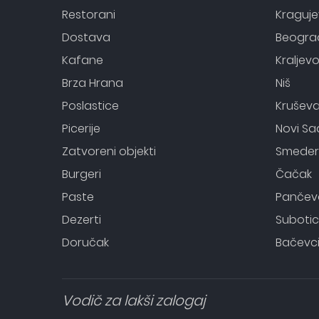
Restorani
Kraguj
Dostava
Beogra
Kafane
Kraljev
Brza Hrana
Niš
Poslastice
Krušev
Picerije
Novi Sa
Zatvoreni objekti
Smeder
Burgeri
Čačak
Paste
Pančev
Dezerti
Suboti
Doručak
Bačevc
Vodič za lakši zalogaj