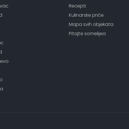
evac
Recepti
d
Kulinarske priče
o
Mapa svih objekata
Pitajte somelijea
ac
d
evo
o
ca
i