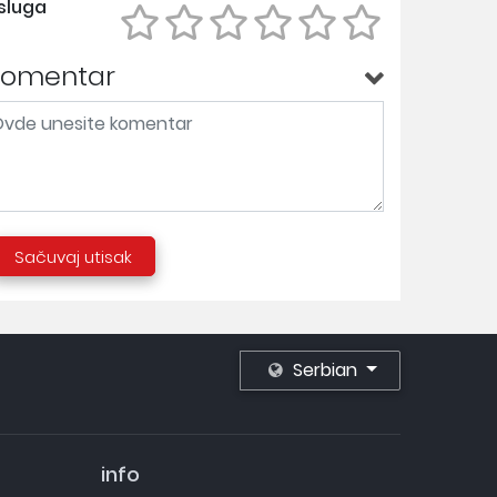
sluga
Komentar
Sačuvaj utisak
Serbian
info