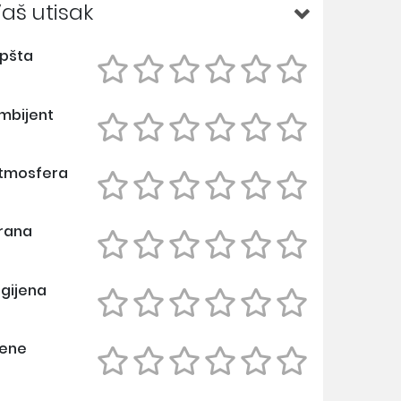
aš utisak
pšta
mbijent
tmosfera
rana
igijena
ene