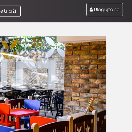
Ulogujte se
retraži