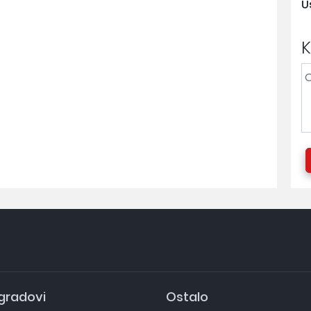
U
 gradovi
Ostalo