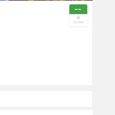
--
0
OCENA