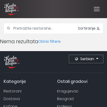
Sortiranje
Nema rezultata
Obrisi filtere
Serbian
Kategorije
Ostali gradovi
Restorani
Kragujevac
Dostava
Beograd
Kafane
Kraljevo