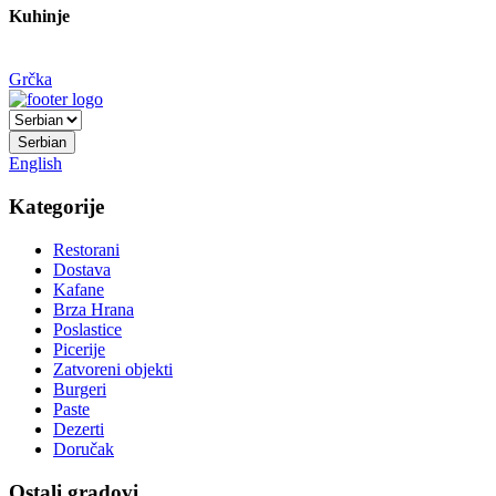
Kuhinje
Grčka
Serbian
English
Kategorije
Restorani
Dostava
Kafane
Brza Hrana
Poslastice
Picerije
Zatvoreni objekti
Burgeri
Paste
Dezerti
Doručak
Ostali gradovi