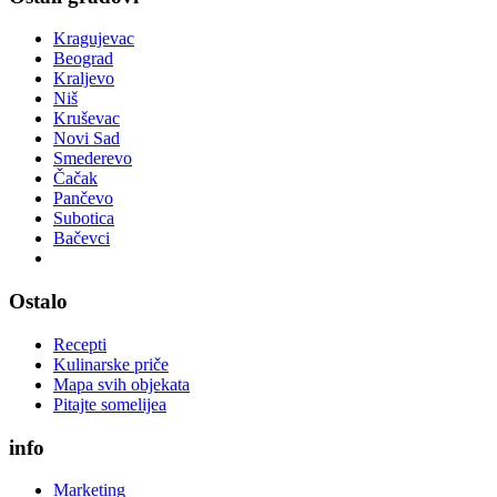
Kragujevac
Beograd
Kraljevo
Niš
Kruševac
Novi Sad
Smederevo
Čačak
Pančevo
Subotica
Bačevci
Ostalo
Recepti
Kulinarske priče
Mapa svih objekata
Pitajte somelijea
info
Marketing