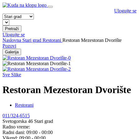
Ulogujte se
Pretraži
Ulogujte se
Naslovna
Stari grad
Restorani
Restoran Mezestoran Dvorište
Pozovi
Galerija
Sve Slike
Restoran Mezestoran Dvorište
Restorani
011/324-6515
Svetogorska 46 Stari grad
Radno vreme:
Radni dani:
09:00 - 00:00
Vikend:
09:00 - 00:00