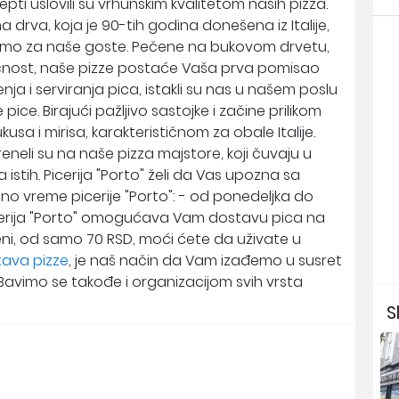
epti uslovili su vrhunskim kvalitetom naših pizza.
 drva, koja je 90-tih godina donešena iz Italije,
amo za naše goste. Pečene na bukovom drvetu,
ičnost, naše pizze postaće Vaša prva pomisao
 i serviranja pica, istakli su nas u našem poslu
e. Birajući pažljivo sastojke i začine prilikom
usa i mirisa, karakterističnom za obale Italije.
preneli su na naše pizza majstore, koji čuvaju u
istih. Picerija "Porto" želi da Vas upozna sa
dno vreme picerije "Porto": - od ponedeljka do
cerija "Porto" omogućava Vam dostavu pica na
eni, od samo 70 RSD, moći ćete da uživate u
ava pizze
, je naš način da Vam izađemo u susret
a. Bavimo se takođe i organizacijom svih vrsta
S