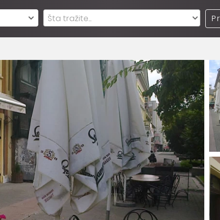
Šta tražite...
P