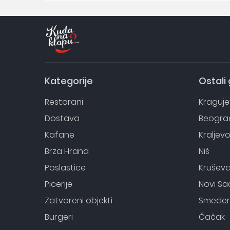
Kategorije
Ostali
Restorani
Kraguj
Dostava
Beogra
Kafane
Kraljev
Brza Hrana
Niš
Poslastice
Krušev
Picerije
Novi Sa
Zatvoreni objekti
Smeder
Burgeri
Čačak