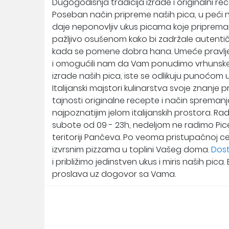
Dugogodišnja tradicija izrade i originalni rec
Poseban način pripreme naših pica, u peći na
daje neponovljiv ukus picama koje priprem
pažljivo osušenom kako bi zadržale autent
kada se pomene dobra hana. Umeće pravljenja
i omogućili nam da Vam ponudimo vrhunske pic
izrade naših pica, iste se odlikuju punoćom uk
Italijanski majstori kulinarstva svoje znanje 
tajnosti originalne recepte i način spremanja 
najpoznatijim jelom italijanskih prostora. Ra
subote od 09 - 23h, nedeljom ne radimo Pi
teritoriji Pančeva. Po veoma pristupačnoj c
izvrsnim pizzama u toplini Vašeg doma.
Dost
i približimo jedinstven ukus i miris naših pic
proslava uz dogovor sa Vama.