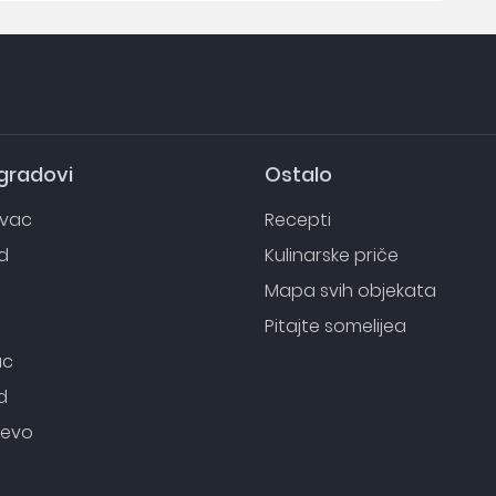
 gradovi
Ostalo
evac
Recepti
d
Kulinarske priče
o
Mapa svih objekata
Pitajte somelijea
ac
d
evo