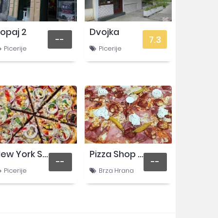
opaj 2
Dvojka
--
7.3
Picerije
Picerije
New York Slice
Pizza Shop Pančevo
--
--
Picerije
Brza Hrana