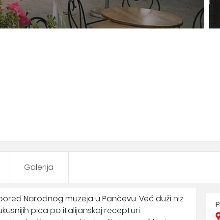
Galerija
, pored Narodnog muzeja u Pančevu. Već duži niz
P
snijih pica po italijanskoj recepturi.