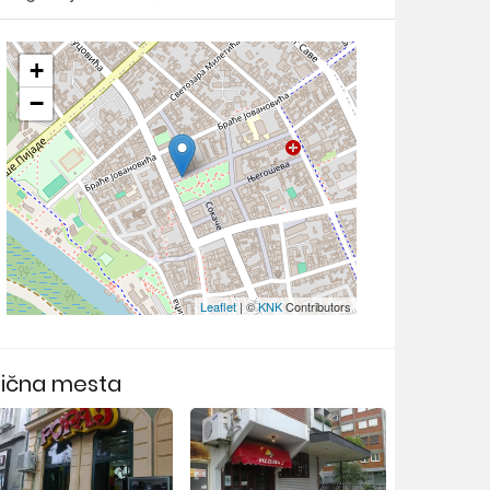
+
−
Leaflet
| ©
KNK
Contributors
lična mesta