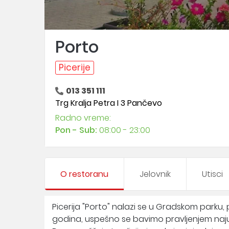
Porto
Picerije
013 351 111
Trg Kralja Petra I 3 Pančevo
Radno vreme:
Pon - Sub:
08:00 - 23:00
O restoranu
Jelovnik
Utisci
Picerija "Porto" nalazi se u Gradskom parku
godina, uspešno se bavimo pravljenjem najuku