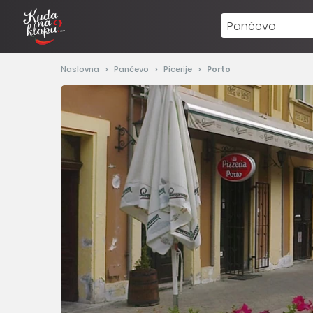
Pančevo
Naslovna
Pančevo
Picerije
Porto