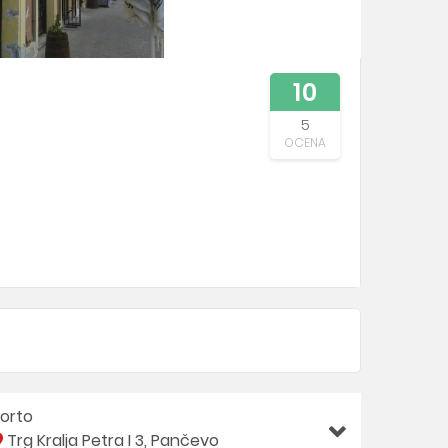
10
5
OCENA
orto
Trg Kralja Petra I 3, Pančevo