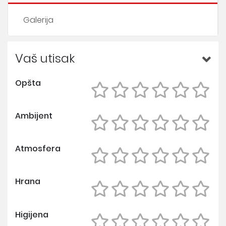
Galerija
Vaš utisak
Opšta
Ambijent
Atmosfera
Hrana
Higijena