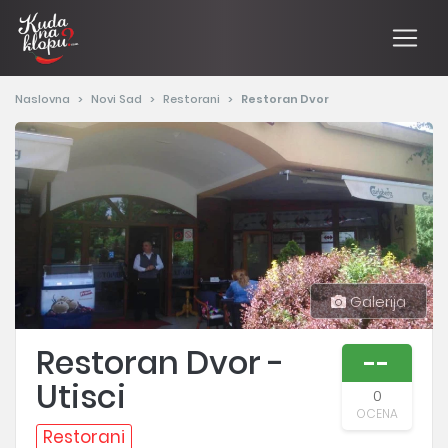
Naslovna
Novi Sad
Restorani
Restoran Dvor
Galerija
Restoran Dvor -
--
Utisci
0
OCENA
Restorani