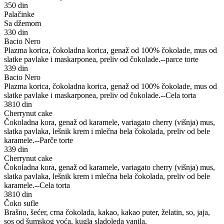
350 din
Palačinke
Sa džemom
330 din
Bacio Nero
Plazma korica, čokoladna korica, genaž od 100% čokolade, mus od
slatke pavlake i maskarponea, preliv od čokolade.--parce torte
339 din
Bacio Nero
Plazma korica, čokoladna korica, genaž od 100% čokolade, mus od
slatke pavlake i maskarponea, preliv od čokolade.--Cela torta
3810 din
Cherrynut cake
Čokoladna kora, genaž od karamele, variagato cherry (višnja) mus,
slatka pavlaka, lešnik krem i mlečna bela čokolada, preliv od bele
karamele.--Parče torte
339 din
Cherrynut cake
Čokoladna kora, genaž od karamele, variagato cherry (višnja) mus,
slatka pavlaka, lešnik krem i mlečna bela čokolada, preliv od bele
karamele.--Cela torta
3810 din
Čoko sufle
Brašno, šećer, crna čokolada, kakao, kakao puter, želatin, so, jaja,
sos od šumskog voća, kugla sladoleda vanila.