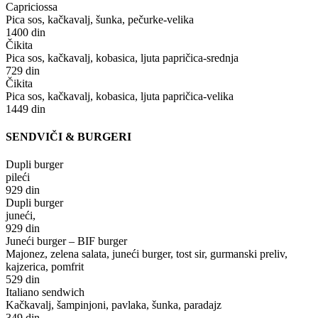
Capriciossa
Pica sos, kačkavalj, šunka, pečurke-velika
1400 din
Čikita
Pica sos, kačkavalj, kobasica, ljuta papričica-srednja
729 din
Čikita
Pica sos, kačkavalj, kobasica, ljuta papričica-velika
1449 din
SENDVIČI & BURGERI
Dupli burger
pileći
929 din
Dupli burger
juneći,
929 din
Juneći burger – BIF burger
Majonez, zelena salata, juneći burger, tost sir, gurmanski preliv,
kajzerica, pomfrit
529 din
Italiano sendwich
Kačkavalj, šampinjoni, pavlaka, šunka, paradajz
349 din