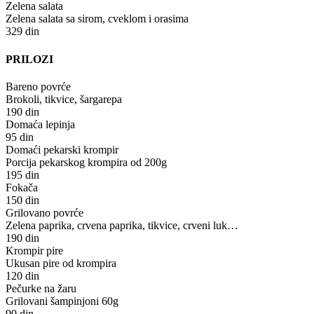
Zelena salata
Zelena salata sa sirom, cveklom i orasima
329 din
PRILOZI
Bareno povrće
Brokoli, tikvice, šargarepa
190 din
Domaća lepinja
95 din
Domaći pekarski krompir
Porcija pekarskog krompira od 200g
195 din
Fokača
150 din
Grilovano povrće
Zelena paprika, crvena paprika, tikvice, crveni luk…
190 din
Krompir pire
Ukusan pire od krompira
120 din
Pečurke na žaru
Grilovani šampinjoni 60g
90 din