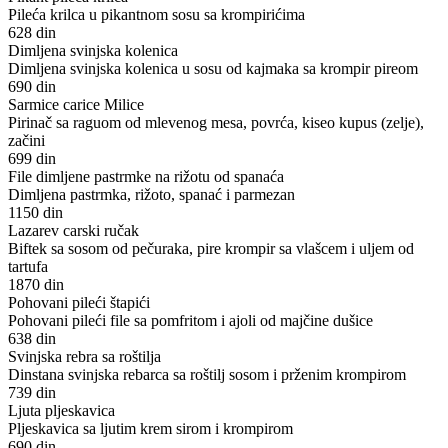
Pileća krilca u pikantnom sosu sa krompirićima
628 din
Dimljena svinjska kolenica
Dimljena svinjska kolenica u sosu od kajmaka sa krompir pireom
690 din
Sarmice carice Milice
Pirinač sa raguom od mlevenog mesa, povrća, kiseo kupus (zelje),
začini
699 din
File dimljene pastrmke na rižotu od spanaća
Dimljena pastrmka, rižoto, spanać i parmezan
1150 din
Lazarev carski ručak
Biftek sa sosom od pečuraka, pire krompir sa vlašcem i uljem od
tartufa
1870 din
Pohovani pileći štapići
Pohovani pileći file sa pomfritom i ajoli od majčine dušice
638 din
Svinjska rebra sa roštilja
Dinstana svinjska rebarca sa roštilj sosom i prženim krompirom
739 din
Ljuta pljeskavica
Pljeskavica sa ljutim krem sirom i krompirom
690 din