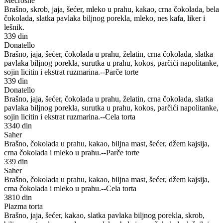
Mecroshe
Brašno, skrob, jaja, šećer, mleko u prahu, kakao, crna čokolada, bela
čokolada, slatka pavlaka biljnog porekla, mleko, nes kafa, liker i
lešnik.
339 din
Donatello
Brašno, jaja, šećer, čokolada u prahu, želatin, crna čokolada, slatka
pavlaka biljnog porekla, surutka u prahu, kokos, parčići napolitanke,
sojin licitin i ekstrat ruzmarina.--Parče torte
339 din
Donatello
Brašno, jaja, šećer, čokolada u prahu, želatin, crna čokolada, slatka
pavlaka biljnog porekla, surutka u prahu, kokos, parčići napolitanke,
sojin licitin i ekstrat ruzmarina.--Cela torta
3340 din
Saher
Brašno, čokolada u prahu, kakao, biljna mast, šećer, džem kajsija,
crna čokolada i mleko u prahu.--Parče torte
339 din
Saher
Brašno, čokolada u prahu, kakao, biljna mast, šećer, džem kajsija,
crna čokolada i mleko u prahu.--Cela torta
3810 din
Plazma torta
Brašno, jaja, šećer, kakao, slatka pavlaka biljnog porekla, skrob,