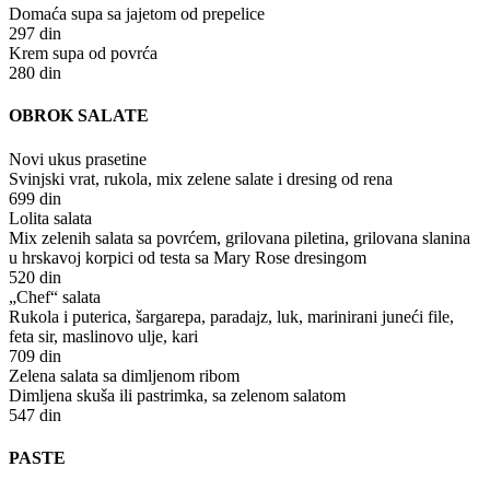
Domaća supa sa jajetom od prepelice
297 din
Krem supa od povrća
280 din
OBROK SALATE
Novi ukus prasetine
Svinjski vrat, rukola, mix zelene salate i dresing od rena
699 din
Lolita salata
Mix zelenih salata sa povrćem, grilovana piletina, grilovana slanina
u hrskavoj korpici od testa sa Mary Rose dresingom
520 din
„Chef“ salata
Rukola i puterica, šargarepa, paradajz, luk, marinirani juneći file,
feta sir, maslinovo ulje, kari
709 din
Zelena salata sa dimljenom ribom
Dimljena skuša ili pastrimka, sa zelenom salatom
547 din
PASTE