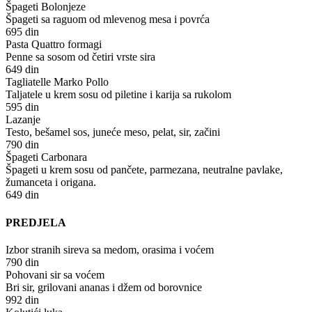
Špageti Bolonjeze
Špageti sa raguom od mlevenog mesa i povrća
695 din
Pasta Quattro formagi
Penne sa sosom od četiri vrste sira
649 din
Tagliatelle Marko Pollo
Taljatele u krem sosu od piletine i karija sa rukolom
595 din
Lazanje
Testo, bešamel sos, juneće meso, pelat, sir, začini
790 din
Špageti Carbonara
Špageti u krem sosu od pančete, parmezana, neutralne pavlake,
žumanceta i origana.
649 din
PREDJELA
Izbor stranih sireva sa medom, orasima i voćem
790 din
Pohovani sir sa voćem
Bri sir, grilovani ananas i džem od borovnice
992 din