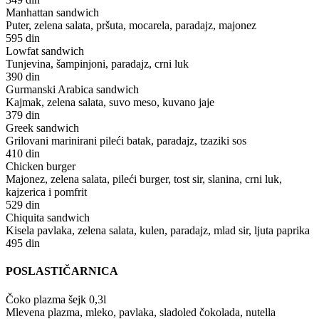
Manhattan sandwich
Puter, zelena salata, pršuta, mocarela, paradajz, majonez
595 din
Lowfat sandwich
Tunjevina, šampinjoni, paradajz, crni luk
390 din
Gurmanski Arabica sandwich
Kajmak, zelena salata, suvo meso, kuvano jaje
379 din
Greek sandwich
Grilovani marinirani pileći batak, paradajz, tzaziki sos
410 din
Chicken burger
Majonez, zelena salata, pileći burger, tost sir, slanina, crni luk,
kajzerica i pomfrit
529 din
Chiquita sandwich
Kisela pavlaka, zelena salata, kulen, paradajz, mlad sir, ljuta paprika
495 din
POSLASTIČARNICA
Čoko plazma šejk 0,3l
Mlevena plazma, mleko, pavlaka, sladoled čokolada, nutella