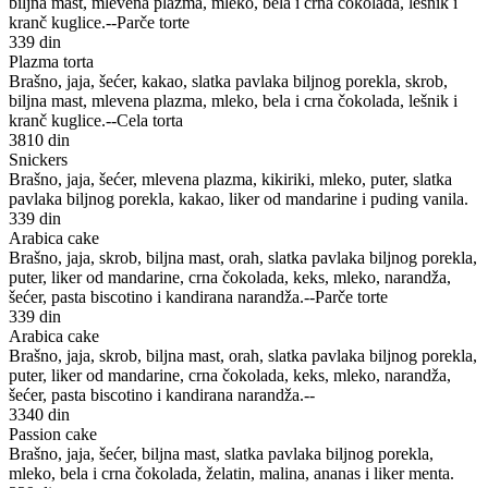
biljna mast, mlevena plazma, mleko, bela i crna čokolada, lešnik i
kranč kuglice.--Parče torte
339 din
Plazma torta
Brašno, jaja, šećer, kakao, slatka pavlaka biljnog porekla, skrob,
biljna mast, mlevena plazma, mleko, bela i crna čokolada, lešnik i
kranč kuglice.--Cela torta
3810 din
Snickers
Brašno, jaja, šećer, mlevena plazma, kikiriki, mleko, puter, slatka
pavlaka biljnog porekla, kakao, liker od mandarine i puding vanila.
339 din
Arabica cake
Brašno, jaja, skrob, biljna mast, orah, slatka pavlaka biljnog porekla,
puter, liker od mandarine, crna čokolada, keks, mleko, narandža,
šećer, pasta biscotino i kandirana narandža.--Parče torte
339 din
Arabica cake
Brašno, jaja, skrob, biljna mast, orah, slatka pavlaka biljnog porekla,
puter, liker od mandarine, crna čokolada, keks, mleko, narandža,
šećer, pasta biscotino i kandirana narandža.--
3340 din
Passion cake
Brašno, jaja, šećer, biljna mast, slatka pavlaka biljnog porekla,
mleko, bela i crna čokolada, želatin, malina, ananas i liker menta.