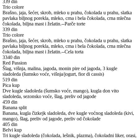
339 din
Trio colore
Brašno, jaja, šećer, skrob, mleko u prahu, čokolada u prahu, slatka
pavlaka biljnog porekla, mleko, crna i bela čokolada, crna mlečna
čokolada, biljna mast i želatin.--Parče torte
339 din
Trio colore
Brašno, jaja, šećer, skrob, mleko u prahu, čokolada u prahu, slatka
pavlaka biljnog porekla, mleko, crna i bela čokolada, crna mlečna
čokolada, biljna mast i želatin.--Cela torta
3340 din
Red Passion
Šlag, višnja, malina, jagoda, monin pire od jagoda, 3 kugle
sladoleda (šumsko voće, višnja/jogurt, fior di cassis)
519 din
Pica kup
Dve kugle sladoleda (šumsko voće, mango), kugla don vito
sladoleda, sezonsko voće, šlag, preliv od jagode
459 din
Banana split
Banana, kugla čizkejk sladoleda, dve kugle voćnog sladoleda (kivi,
mango), šlag, preliv od jagode, preliv od čokolade
405 din
Belvi kup
Tri kugle sladoleda (čokolada, lešnik, plazma), čokoladni liker, orasi,