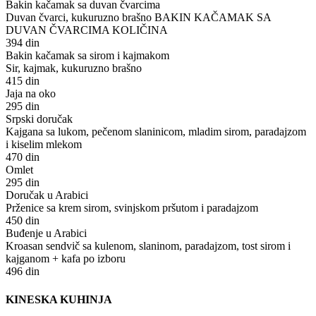
Bakin kačamak sa duvan čvarcima
Duvan čvarci, kukuruzno brašno BAKIN KAČAMAK SA
DUVAN ČVARCIMA KOLIČINA
394 din
Bakin kačamak sa sirom i kajmakom
Sir, kajmak, kukuruzno brašno
415 din
Jaja na oko
295 din
Srpski doručak
Kajgana sa lukom, pečenom slaninicom, mladim sirom, paradajzom
i kiselim mlekom
470 din
Omlet
295 din
Doručak u Arabici
Prženice sa krem sirom, svinjskom pršutom i paradajzom
450 din
Buđenje u Arabici
Kroasan sendvič sa kulenom, slaninom, paradajzom, tost sirom i
kajganom + kafa po izboru
496 din
KINESKA KUHINJA