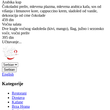
Arabika kup
Čokoladni preliv, mlevena plazma, mlevena arabica kafa, sos od
višanja i limunove kore, cappuccino krem, sladoled od vanile,
dekoracija od crne čokolade
459 din
Voćna salata
Dve kugle voćnog sladoleda (kivi, mango), šlag, južno i sezonsko
voće, voćni preliv
395 din
Učitavanje...
Serbian
English
Kategorije
Restorani
Dostava
Kafane
Brza Hrana