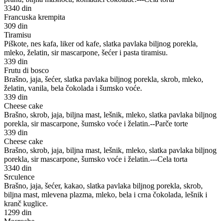
3340 din
Francuska krempita
309 din
Tiramisu
Piškote, nes kafa, liker od kafe, slatka pavlaka biljnog porekla,
mleko, želatin, sir mascarpone, šećer i pasta tiramisu.
339 din
Frutu di bosco
Brašno, jaja, šećer, slatka pavlaka biljnog porekla, skrob, mleko,
želatin, vanila, bela čokolada i šumsko voće.
339 din
Cheese cake
Brašno, skrob, jaja, biljna mast, lešnik, mleko, slatka pavlaka biljnog
porekla, sir mascarpone, šumsko voće i želatin.--Parče torte
339 din
Cheese cake
Brašno, skrob, jaja, biljna mast, lešnik, mleko, slatka pavlaka biljnog
porekla, sir mascarpone, šumsko voće i želatin.---Cela torta
3340 din
Srculence
Brašno, jaja, šećer, kakao, slatka pavlaka biljnog porekla, skrob,
biljna mast, mlevena plazma, mleko, bela i crna čokolada, lešnik i
kranč kuglice.
1299 din