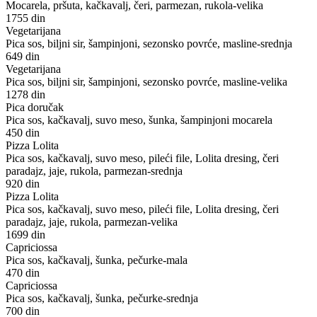
Mocarela, pršuta, kačkavalj, čeri, parmezan, rukola-velika
1755 din
Vegetarijana
Pica sos, biljni sir, šampinjoni, sezonsko povrće, masline-srednja
649 din
Vegetarijana
Pica sos, biljni sir, šampinjoni, sezonsko povrće, masline-velika
1278 din
Pica doručak
Pica sos, kačkavalj, suvo meso, šunka, šampinjoni mocarela
450 din
Pizza Lolita
Pica sos, kačkavalj, suvo meso, pileći file, Lolita dresing, čeri
paradajz, jaje, rukola, parmezan-srednja
920 din
Pizza Lolita
Pica sos, kačkavalj, suvo meso, pileći file, Lolita dresing, čeri
paradajz, jaje, rukola, parmezan-velika
1699 din
Capriciossa
Pica sos, kačkavalj, šunka, pečurke-mala
470 din
Capriciossa
Pica sos, kačkavalj, šunka, pečurke-srednja
700 din