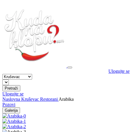
Ulogujte se
Pretraži
Ulogujte se
Naslovna
Kruševac
Restorani
Arabika
Pozovi
Galerija