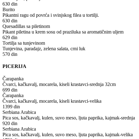
630 din
Burito
Pikantni ragu od povrća i svinjskog filea u tortilji.
630 din
Quesadillas sa piletinom
Pikant piletina u krem sosu od praziluka sa aromatičnim uljem
629 din
Tortilja sa tunjevinom
Tunjevina, paradajz, zelena salata, crni luk
570 din
PICERIJA
Čarapanka
Čvarci, kačkavalj, mocarela, kiseli krastavci-srednja 32cm
699 din
Čarapanka
Čvarci, kačkavalj, mocarela, kiseli krastavci-velika
1399 din
Serbiana Arabica
Pica sos, kačkavalj, kulen, suvo meso, ljuta paprika, kajmak-srednja
920 din
Serbiana Arabica
Pica sos, kačkavalj, kulen, suvo meso, ljuta paprika, kajmak-velika