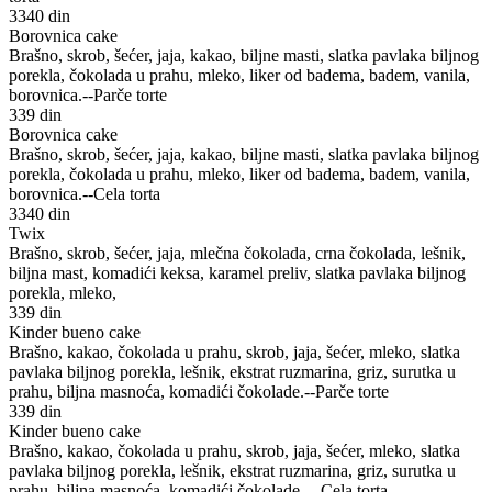
3340 din
Borovnica cake
Brašno, skrob, šećer, jaja, kakao, biljne masti, slatka pavlaka biljnog
porekla, čokolada u prahu, mleko, liker od badema, badem, vanila,
borovnica.--Parče torte
339 din
Borovnica cake
Brašno, skrob, šećer, jaja, kakao, biljne masti, slatka pavlaka biljnog
porekla, čokolada u prahu, mleko, liker od badema, badem, vanila,
borovnica.--Cela torta
3340 din
Twix
Brašno, skrob, šećer, jaja, mlečna čokolada, crna čokolada, lešnik,
biljna mast, komadići keksa, karamel preliv, slatka pavlaka biljnog
porekla, mleko,
339 din
Kinder bueno cake
Brašno, kakao, čokolada u prahu, skrob, jaja, šećer, mleko, slatka
pavlaka biljnog porekla, lešnik, ekstrat ruzmarina, griz, surutka u
prahu, biljna masnoća, komadići čokolade.--Parče torte
339 din
Kinder bueno cake
Brašno, kakao, čokolada u prahu, skrob, jaja, šećer, mleko, slatka
pavlaka biljnog porekla, lešnik, ekstrat ruzmarina, griz, surutka u
prahu, biljna masnoća, komadići čokolade.---Cela torta