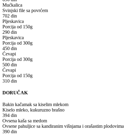
Mućkalica
Svinjski file sa povrćem
702 din
Pljeskavica
Porcija od 150g
290 din
Pljeskavica
Porcija od 300g
450 din
Ćevapi
Porcija od 300g
500 din
Ćevapi
Porcija od 150g
310 din
DORUČAK
Bakin kačamak sa kiselim mlekom
Kiselo mleko, kukuruzno brašno
394 din
Ovsena kaša sa medom
Ovsene pahuljice sa kandiranim višnjama i orašastim plodovima
390 din