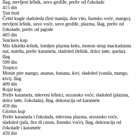
šlag, mrvljeni lešnik, suvo grožđe, preliv od čokolade
415 din
Tuti fruti
Četiri kugle sladoleda (šeri manija, don vito, šumsko voće, mango),
mrvljeni lešnik, suvo voće, suvo grožđe, plazma, šlag, preliv od
čokolade, preliv od jagode
405 din
Snickers kup
Mix kikiriki-lešnik, lomljen plazma keks, monon sirup mackadamia
nut, nutella, preliv karamela, sladoled (lešnik, dolce latte, quelia).
šlag
599 din
Tropico
Monin pire mango, ananas, banana, kivi, sladoled (vanila, mango,
kivi), šlag
409 din
Rojal kup
Preliv karamela, mleveni lešnici, sezonsko voće, sladoled (plazma,
dolce latte, čokolada), šlag, dekoracija od karamele
459 din
Glorius kup
Preliv karamela i čokolada, mlevena plazma, sezonsko voće,
sladoled (jafa, fior di cassis, šumsko voće), šlag, dekoracija od
čokolade i karamele
459 din