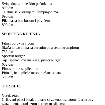
Svinjetina sa kineskim pečurkama
890 din
Teletina sa kikirikijem i šampinjonima
890 din
Piletina sa bambusom i povrćem
890 din
SPORTSKA KUHINJA
Fitnes obrok sa ribom
Skuša ili pastrmka sa barenim povrćem i krompirom
788 din
Sportski burger
Jaja, spanać, ovsena kaša, juneći burger
652 din
Fitnes obrok sa piletinom
Pirinač, belo pileće meso, mešana salata
595 din
TORTILJE
Greek pitas
Grilovani pileći batak u pitasu sa zelenom salatom, feta sirom,
tzatzikijem, paradajzom i crnim maslinama.