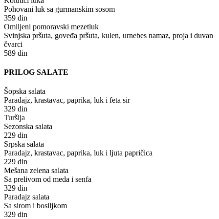
Kolutići luka
Pohovani luk sa gurmanskim sosom
359 din
Omiljeni pomoravski mezetluk
Svinjska pršuta, goveđa pršuta, kulen, urnebes namaz, proja i duvan
čvarci
589 din
PRILOG SALATE
Šopska salata
Paradajz, krastavac, paprika, luk i feta sir
329 din
Turšija
Sezonska salata
229 din
Srpska salata
Paradajz, krastavac, paprika, luk i ljuta papričica
229 din
Mešana zelena salata
Sa prelivom od meda i senfa
329 din
Paradajz salata
Sa sirom i bosiljkom
329 din