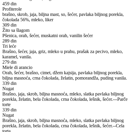
459 din
Profiterole
brašno, skrob, jaja, biljna mast, so, šećer, pavlaka biljnog porekla,
čokolada 56%, mleko, liker
309 din
Žito sa šlagom
Pšenica, orah, šećer, muskatni orah, vanilin šećer
289 din
Tri leće
Brašno, šećer, jaja, griz, mleko u prahu, prašak za pecivo, mleko,
karamel, vanila.
279 din
Miele di arancio
Orah, šećer, brašno, cimet, džem kajsija, pavlaka biljnog porekla,
biljna masnoća, crna čokolada, želatin, pomorandža, puding vanila.
339 din
Nugat
Brašno, jaja, skrob, biljna masnoća, mleko, slatka pavlaka biljnog
porekla, želatin, bela čokolada, crna čokolada, lešnik, šećer.---Parče
torte
339 din
Nugat
Brašno, jaja, skrob, biljna masnoća, mleko, slatka pavlaka biljnog
porekla, želatin, bela čokolada, crna čokolada, lešnik, šećer.--Cela
torta