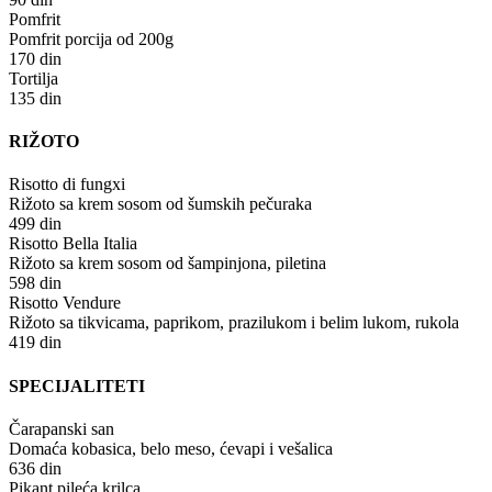
Pomfrit
Pomfrit porcija od 200g
170 din
Tortilja
135 din
RIŽOTO
Risotto di fungxi
Rižoto sa krem sosom od šumskih pečuraka
499 din
Risotto Bella Italia
Rižoto sa krem sosom od šampinjona, piletina
598 din
Risotto Vendure
Rižoto sa tikvicama, paprikom, prazilukom i belim lukom, rukola
419 din
SPECIJALITETI
Čarapanski san
Domaća kobasica, belo meso, ćevapi i vešalica
636 din
Pikant pileća krilca