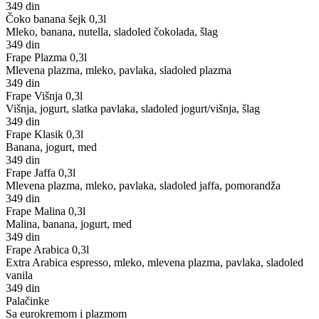
349 din
Čoko banana šejk 0,3l
Mleko, banana, nutella, sladoled čokolada, šlag
349 din
Frape Plazma 0,3l
Mlevena plazma, mleko, pavlaka, sladoled plazma
349 din
Frape Višnja 0,3l
Višnja, jogurt, slatka pavlaka, sladoled jogurt/višnja, šlag
349 din
Frape Klasik 0,3l
Banana, jogurt, med
349 din
Frape Jaffa 0,3l
Mlevena plazma, mleko, pavlaka, sladoled jaffa, pomorandža
349 din
Frape Malina 0,3l
Malina, banana, jogurt, med
349 din
Frape Arabica 0,3l
Extra Arabica espresso, mleko, mlevena plazma, pavlaka, sladoled
vanila
349 din
Palačinke
Sa eurokremom i plazmom